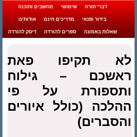
דברי תורה
שימושי
מחשבים ותוכנה
בידור ופנאי
מדריכים חינם
אודותינו
שאלות באמונה
ספרים להורדה
דיסק להורדה
לא תקיפו פאת
ראשכם – גילוח
ותספורת על פי
ההלכה (כולל איורים
והסברים)