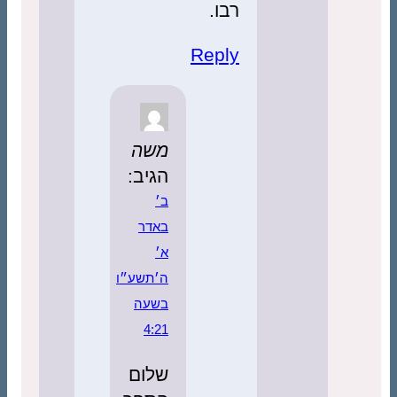
רבו.
Reply
משה
הגיב:
ב׳
באדר
א׳
ה׳תשע״ו
בשעה
4:21
שלום