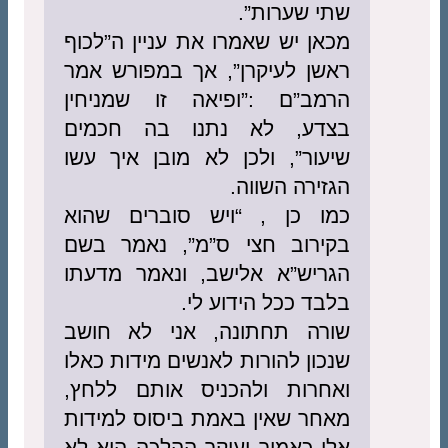
שתי שערות”.
מכאן יש שאמרו את עניין ה”לכוף
ראשן לעיקרן”, אך במפורש אמר
הרמב”ם :”ופיאה זו שמניחין
בצדע, לא נתנו בה חכמים
שיעור”, ולכן לא מובן איך עשו
הגזירה השווה.
כמו כן , “ויש סוברים שהוא
בקירוב חצי ס”מ”, נאמר בשם
הגריש”א אלישב, ונאמר מדעתו
בלבד ככל הידוע לי.
שורה תחתונה, אני לא חושב
שנכון להורות לאנשים מידות כאלו
ואחרות ולהכניס אותם ללחץ,
מאחר שאין באמת ביסוס למידות
אלו כאמור ועיקר ההלכה הוא לא