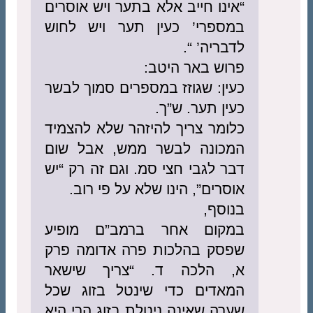
“אינו חייב אלא בתער ויש אוסרים
במספרי’ כעין תער ויש לחוש
לדבריה’ “.
פרוש באר היטב:
כעין: שגוזז במספרים סמוך לבשר
כעין תער. ש”ך.
כלומר צריך להיזהר שלא להצמיד
המכונה לבשר ממש, אבל שום
דבר לגבי חצי סמ. וגם זה רק “יש
אוסרים”, הינו שלא על פי רוב.
בנוסף,
במקום אחר ברמב”ם מופיע
שפסק בהלכות פרה אדומה פרק
א, הלכה ד. “צריך שישאר
המאדים כדי שינטל בזוג שכל
שערה שאינה ניטלת בזוג הרי היא