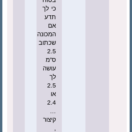
כי לך
תדע
אם
המכונה
שכתוב
2.5
ס”מ
עושה
לך
2.5
או
2.4
…
קיצור
,