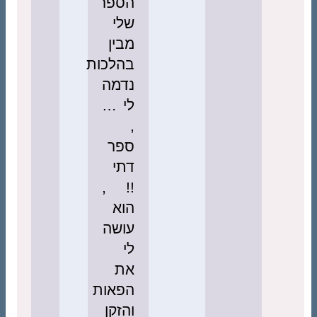
הספר
שלי
מבין
בהלכות
נדמה
לי …
,
ספר
דתי
!! ,
הוא
עושה
לי
את
הפאות
והזקן