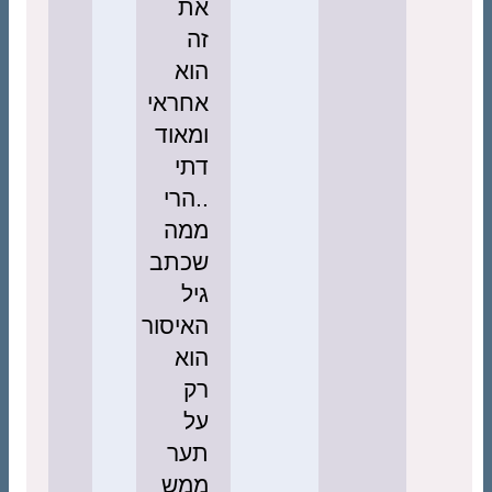
את
זה
הוא
אחראי
ומאוד
דתי
..הרי
ממה
שכתב
גיל
האיסור
הוא
רק
על
תער
ממש