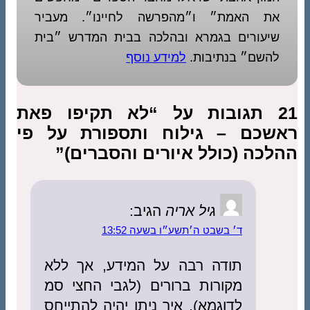
את האמת״ ו״מהפרשה לחיינו״. מעביר
שיעורים בגמרא ובהלכה בבית המדרש ״בית
להשם״ בנתיבות.
למידע נוסף
21 תגובות על “לא תקיפו פאת
ראשכם – גילוח ותספורת על פי
ההלכה (כולל איורים והסברים)”
גיל אריה
הגיב:
ד׳ בשבט ה׳תשע״ו בשעה 13:52
תודה רבה על המידע, אך ללא
מקורות ברורים (לגבי החצי סמ
לדוגמא), איך ניתן יהיה להתייחס