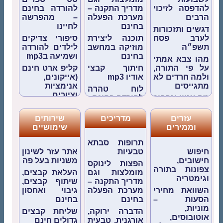
להדפסה לזיכוי
מדריך התקנה –
להורדה בחינם
הרבים
מערכת הפעלה
– מהפרשה
בחינם
לחיינו
דגשים ותזכורות
לערב פסח
תוכנה ליצירת
סיפורי צדיקים
תשפ״ה
מוזיקה במחשב
לילדים להורדה
בחינם
ושמיעה בmp3
מהו צבא אמתי
על פי התורה,
חיתוך קבצי
קליפ ארט חינם
ולמה חרדים לא
אודיו mp3
(אייקונים,
מתגייסים
אנימציות
לוח טהרה
וציורים
מה עניין ונהפוך
להורדה בחינם
לשימוש)
הוא?
חיפוש
מוזיקת רקע
עזרים
מדריכים
שירותים
איך עושים
חישובים,
להורדה
וממירים
שימושיים
תשובה אמתית
צפונות בתורה
ומנגינות בחינם
מכל הלב –
וגימטריה
(גם לשימוש
תרופות סבתא
דיסק להורדה
תוכנה לשדכנים
מסחרי)
חיפוש
טבעיות
אתר עזר לשינון
המסע לתכלית
– ניהול וארגון
חישובים,
משניות בעל פה
פיטום הקטורת
הפצות לינוקס
של החיים
שידוכים
צפונות בתורה
להורדה
מומלצות וגם
העלאת קבצים,
לימוד לעילוי
תוכנה לניהול
וגימטריה
מדריך התקנה –
שיתוף קבצים,
סדר הדלקת
נשמת
מלאי בחינם
השוואת מחירי
מערכת הפעלה
גיבוי ואחסון
נרות חנוכה
הנפטרים
הסעות –
בחינם
בחינם
דפי צביעה
מוניות,
הדברה ירוקה,
שליחת קבצים
לילדים
אוטובוסים,
אורגנית, טבעית
גדולים חינם