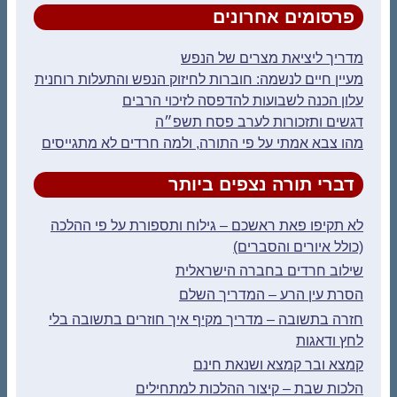
פרסומים אחרונים
מדריך ליציאת מצרים של הנפש
מעיין חיים לנשמה: חוברות לחיזוק הנפש והתעלות רוחנית
עלון הכנה לשבועות להדפסה לזיכוי הרבים
דגשים ותזכורות לערב פסח תשפ״ה
מהו צבא אמתי על פי התורה, ולמה חרדים לא מתגייסים
דברי תורה נצפים ביותר
לא תקיפו פאת ראשכם – גילוח ותספורת על פי ההלכה
(כולל איורים והסברים)
שילוב חרדים בחברה הישראלית
הסרת עין הרע – המדריך השלם
חזרה בתשובה – מדריך מקיף איך חוזרים בתשובה בלי
לחץ ודאגות
קמצא ובר קמצא ושנאת חינם
הלכות שבת – קיצור ההלכות למתחילים