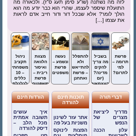
לזה מה נשתנה (שו”ע סימן תעג ס”ז). ולכאורה מה
התועלת שיספר לעצמו, שהרי הוא כבר יודע מה הוא
הולך לומר? אלא שבכל דור ודור חייב אדם לראות
את עצמו […]
פרשת
בשביל
להתפלל
נעשה
מצוות
ניהול
תרומה –
מה צריך
ולא
ונשמע –
הלוואה
תקציב
למי
להקים
להתייאש
פרשת
ואיסור
משפחתי
לתרום?
מדינה?
– פרשת
משפטים
ריבית –
– 10
(יום
ואתחנן
פרשת
כללים
העצמאות)
משפטים
לכלכלת
המשפחה
בבית
דברי תורה
תוכנות חינם
הורדות חינם
היהודי
להורדה
מדריך ליציאת
איך עושים
מצרים של
אתר עזר לשינון
תשובה אמתית
הנפש
משניות בעל פה
מכל הלב –
דיסק להורדה
עלון הכנה
הפצות לינוקס
לשבועות
מומלצות וגם
סט ספרים