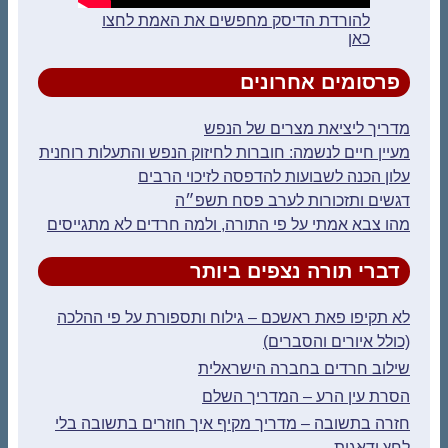
להורדת הדיסק מחפשים את האמת לחצו
כאן
פרסומים אחרונים
מדריך ליציאת מצרים של הנפש
מעיין חיים לנשמה: חוברות לחיזוק הנפש והתעלות רוחנית
עלון הכנה לשבועות להדפסה לזיכוי הרבים
דגשים ותזכורות לערב פסח תשפ״ה
מהו צבא אמתי על פי התורה, ולמה חרדים לא מתגייסים
דברי תורה נצפים ביותר
לא תקיפו פאת ראשכם – גילוח ותספורת על פי ההלכה
(כולל איורים והסברים)
שילוב חרדים בחברה הישראלית
הסרת עין הרע – המדריך השלם
חזרה בתשובה – מדריך מקיף איך חוזרים בתשובה בלי
לחץ ודאגות