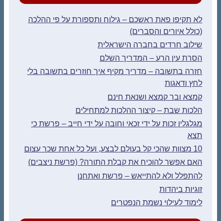
לא תקיפו פאת ראשכם – גילוח ותספורת על פי ההלכה
(כולל איורים והסברים)
שילוב חרדים בחברה הישראלית
הסרת עין הרע – המדריך השלם
חזרה בתשובה – מדריך מקיף איך חוזרים בתשובה בלי
לחץ ודאגות
קמצא ובר קמצא ושנאת חינם
הלכות שבת – קיצור ההלכות למתחילים
מגלגלין זכות על ידי זכאי וחובה על ידי חייב – פרשת כי
תצא
10 מצוות שהכי קל בעולם לבצע, ועל כל אחת שכר עצום
האם אפשר להוכיח את קבלת התורה? (פרשת ניצבים)
להתפלל ולא להתייאש – פרשת ואתחנן
זוגיות ביהדות
לימוד לעילוי נשמת הנפטרים