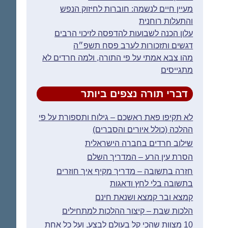
מעיין חיים לנשמה: חוברות לחיזוק הנפש
והתעלות רוחנית
עלון הכנה לשבועות להדפסה לזיכוי הרבים
דגשים ותזכורות לערב פסח תשפ״ה
מהו צבא אמתי על פי התורה, ולמה חרדים לא
מתגייסים
דברי תורה נצפים ביותר
לא תקיפו פאת ראשכם – גילוח ותספורת על פי
ההלכה (כולל איורים והסברים)
שילוב חרדים בחברה הישראלית
הסרת עין הרע – המדריך השלם
חזרה בתשובה – מדריך מקיף איך חוזרים
בתשובה בלי לחץ ודאגות
קמצא ובר קמצא ושנאת חינם
הלכות שבת – קיצור ההלכות למתחילים
10 מצוות שהכי קל בעולם לבצע, ועל כל אחת