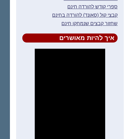
ספרי קודש להורדה חינם
קבצי קול (סאונד) להורדה בחינם
שחזור קבצים שנמחקו חינם
איך להיות מאושרים