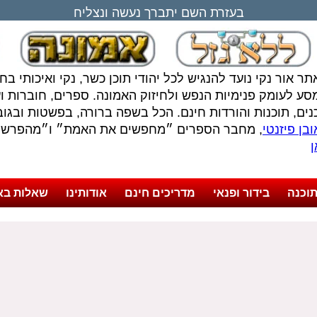
בעזרת השם יתברך נעשה ונצליח
תר אור נקי נועד להנגיש לכל יהודי תוכן כשר, נקי ואיכותי ב
סע לעומק פנימיות הנפש ולחיזוק האמונה. ספרים, חוברות ועל
נים, תוכנות והורדות חינם. הכל בשפה ברורה, בפשטות ובגובה
בן פיזנטי
, מחבר הספרים ״מחפשים את האמת״ ו״מהפרשה 
ן
וכנה
בידור ופנאי
מדריכים חינם
אודותינו
שאלות בא