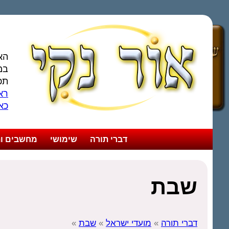
הא
במ
תכ
ראו
כא
דברי תורה
שימושי
מחשבים ות
שבת
דברי תורה
»
מועדי ישראל
»
שבת
»