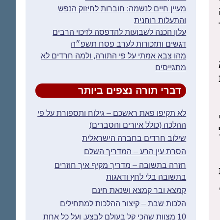
מעיין חיים לנשמה: חוברות לחיזוק הנפש
והתעלות רוחנית
עלון הכנה לשבועות להדפסה לזיכוי הרבים
דגשים ותזכורות לערב פסח תשפ״ה
מהו צבא אמתי על פי התורה, ולמה חרדים לא
מתגייסים
דברי תורה נצפים ביותר
לא תקיפו פאת ראשכם – גילוח ותספורת על פי
ההלכה (כולל איורים והסברים)
שילוב חרדים בחברה הישראלית
הסרת עין הרע – המדריך השלם
חזרה בתשובה – מדריך מקיף איך חוזרים
בתשובה בלי לחץ ודאגות
קמצא ובר קמצא ושנאת חינם
הלכות שבת – קיצור ההלכות למתחילים
10 מצוות שהכי קל בעולם לבצע, ועל כל אחת