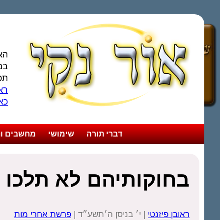
הא
במ
תכ
ראו
כא
דברי תורה
שימושי
מחשבים ות
בחוקותיהם לא תלכו 
ראובן פיזנטי
| י׳ בניסן ה׳תשע״ד |
פרשת אחרי מות