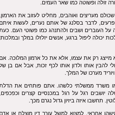
רה זולה ופשוטה כמו שאר העמים.
כולם מעריצים ואוהבים, מחליט לעזוב את הארמון,
פרעים, לדבר בסלנג של אותם נערים, לעשות איתם
 על העוברים ושבים ולהתנהג כמו פשוטי העם. כעת
ת יכולה ליפול ברגע, אנשים יזלזלו במלך ובמלכותו
א מייצג רק את עצמו, אלא את כל ארמון המלוכה. אם
י להבין אותו ולדון אותו לכף זכות, אבל אם בן של
ויוריד מערכו של המלך.
מו משרד ממשלתי כלשהו. אתם פותחים את הדלת
 יושבים רגל על רגל במכנסיים קצרים וכפכפים,
ן. תחשבו איזה ביזיון גדול נגרם מכך.
שהו אחראי, למצוא למשל עורך דין מוצלח או אדם