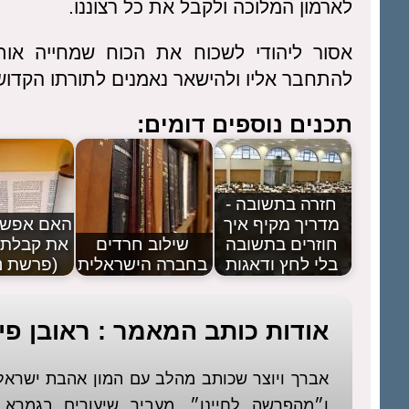
לארמון המלוכה ולקבל את כל רצוננו.
אסור ליהודי לשכוח את הכוח שמחייה אותו
להתחבר אליו ולהישאר נאמנים לתורתו הקדוש
תכנים נוספים דומים:
חזרה בתשובה -
מדריך מקיף איך
האם אפשר
חוזרים בתשובה
שילוב חרדים
את קבלת 
בלי לחץ ודאגות
בחברה הישראלית
(פרשת נ
אודות כותב המאמר : ראובן פיז
אברך ויוצר שכותב מהלב עם המון אהבת ישר
ו״מהפרשה לחיינו״. מעביר שיעורים בגמר