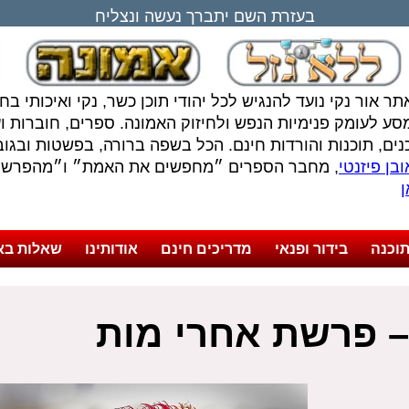
בעזרת השם יתברך נעשה ונצליח
תר אור נקי נועד להנגיש לכל יהודי תוכן כשר, נקי ואיכותי ב
סע לעומק פנימיות הנפש ולחיזוק האמונה. ספרים, חוברות ועל
נים, תוכנות והורדות חינם. הכל בשפה ברורה, בפשטות ובגובה
בן פיזנטי
, מחבר הספרים ״מחפשים את האמת״ ו״מהפרשה 
ן
וכנה
בידור ופנאי
מדריכים חינם
אודותינו
שאלות בא
– פרשת אחרי מות