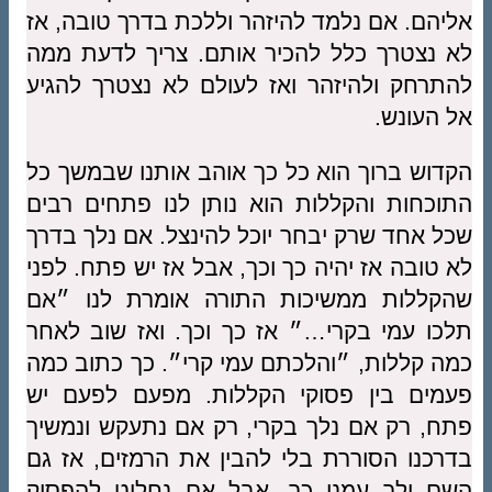
אליהם. אם נלמד להיזהר וללכת בדרך טובה, אז
לא נצטרך כלל להכיר אותם. צריך לדעת ממה
להתרחק ולהיזהר ואז לעולם לא נצטרך להגיע
אל העונש.
הקדוש ברוך הוא כל כך אוהב אותנו שבמשך כל
התוכחות והקללות הוא נותן לנו פתחים רבים
שכל אחד שרק יבחר יוכל להינצל. אם נלך בדרך
לא טובה אז יהיה כך וכך, אבל אז יש פתח. לפני
שהקללות ממשיכות התורה אומרת לנו ״אם
תלכו עמי בקרי…״ אז כך וכך. ואז שוב לאחר
כמה קללות, ״והלכתם עמי קרי״. כך כתוב כמה
פעמים בין פסוקי הקללות. מפעם לפעם יש
פתח, רק אם נלך בקרי, רק אם נתעקש ונמשיך
בדרכנו הסוררת בלי להבין את הרמזים, אז גם
השם ילך עמנו כך. אבל אם נחליט להפסיק