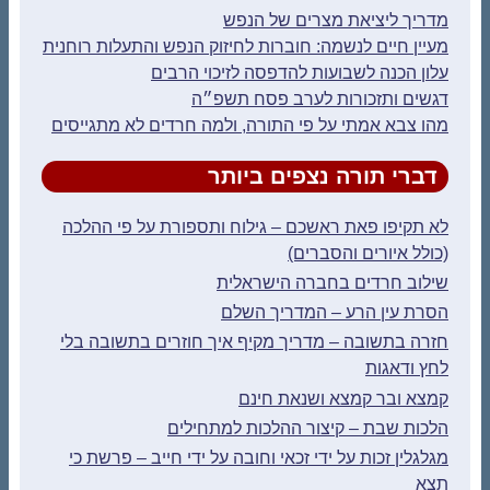
מדריך ליציאת מצרים של הנפש
מעיין חיים לנשמה: חוברות לחיזוק הנפש והתעלות רוחנית
עלון הכנה לשבועות להדפסה לזיכוי הרבים
דגשים ותזכורות לערב פסח תשפ״ה
מהו צבא אמתי על פי התורה, ולמה חרדים לא מתגייסים
דברי תורה נצפים ביותר
לא תקיפו פאת ראשכם – גילוח ותספורת על פי ההלכה
(כולל איורים והסברים)
שילוב חרדים בחברה הישראלית
הסרת עין הרע – המדריך השלם
חזרה בתשובה – מדריך מקיף איך חוזרים בתשובה בלי
לחץ ודאגות
קמצא ובר קמצא ושנאת חינם
הלכות שבת – קיצור ההלכות למתחילים
מגלגלין זכות על ידי זכאי וחובה על ידי חייב – פרשת כי
תצא