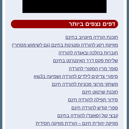
דפים נצפים ביותר
תוכנת הורדה מיוטיוב בחינם
מוזיקת רקע להורדה ומנגינות בחינם (גם לשימוש מסחרי)
חוברות בהלכה ובאגדה להורדה
שליחת פקס דרך האינטרנט בחינם
סופר מריו המקורי להורדה
סיפורי צדיקים לילדים להורדה ושמיעה בmp3
משחקי מרוצי מכוניות להורדה חינם
תוכנת שרטוט חינם
סידור תפילה להורדה חינם
ספרי קודש להורדה חינם
קבצי קול (סאונד) להורדה בחינם
מוזיקה יהודית חינם – הורדת מוזיקה חסידית