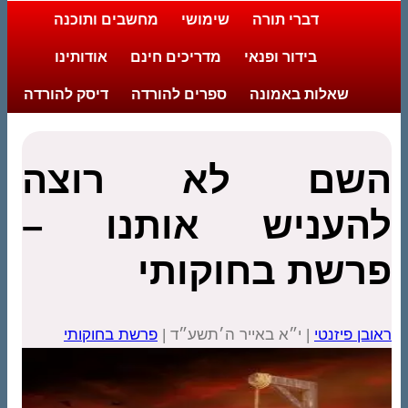
דברי תורה
שימושי
מחשבים ותוכנה
בידור ופנאי
מדריכים חינם
אודותינו
שאלות באמונה
ספרים להורדה
דיסק להורדה
השם לא רוצה
להעניש אותנו –
פרשת בחוקותי
ראובן פיזנטי
| י״א באייר ה׳תשע״ד |
פרשת בחוקותי