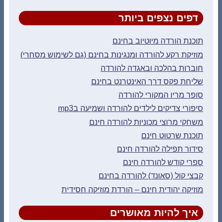
דפים נצפים ביותר
תוכנת הורדה מיוטיוב בחינם
מוזיקת רקע להורדה ומנגינות בחינם (גם לשימוש מסחרי)
חוברות בהלכה ובאגדה להורדה
שליחת פקס דרך האינטרנט בחינם
סופר מריו המקורי להורדה
סיפורי צדיקים לילדים להורדה ושמיעה בmp3
משחקי מרוצי מכוניות להורדה חינם
תוכנת שרטוט חינם
סידור תפילה להורדה חינם
ספרי קודש להורדה חינם
קבצי קול (סאונד) להורדה בחינם
מוזיקה יהודית חינם – הורדת מוזיקה חסידית
איך להיות מאושרים