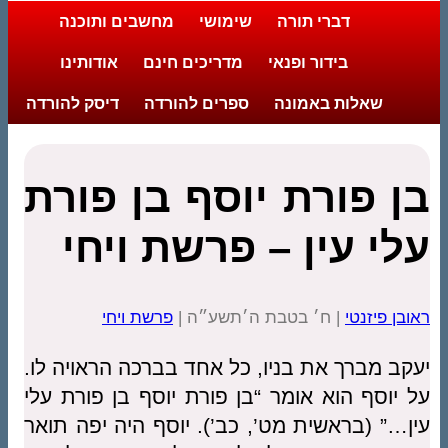
דברי תורה
שימושי
מחשבים ותוכנה
בידור ופנאי
מדריכים חינם
אודותינו
שאלות באמונה
ספרים להורדה
דיסק להורדה
בן פורת יוסף בן פורת
עלי עין – פרשת ויחי
ראובן פיזנטי
| ח׳ בטבת ה׳תשע״ה |
פרשת ויחי
יעקב מברך את בניו, כל אחד בברכה הראויה לו.
על יוסף הוא אומר “בן פורת יוסף בן פורת עלי
עין…” (בראשית מט’, כב’). יוסף היה יפה תואר