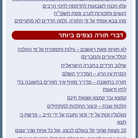
עלון הכנה לשבועות להדפסה לזיכוי הרבים
דגשים ותזכורות לערב פסח תשפ״ה
מהו צבא אמתי על פי התורה, ולמה חרדים לא מתגייסים
דברי תורה נצפים ביותר
לא תקיפו פאת ראשכם – גילוח ותספורת על פי ההלכה
(כולל איורים והסברים)
שילוב חרדים בחברה הישראלית
הסרת עין הרע – המדריך השלם
חזרה בתשובה – מדריך מקיף איך חוזרים בתשובה בלי
לחץ ודאגות
קמצא ובר קמצא ושנאת חינם
הלכות שבת – קיצור ההלכות למתחילים
מגלגלין זכות על ידי זכאי וחובה על ידי חייב – פרשת כי
תצא
10 מצוות שהכי קל בעולם לבצע, ועל כל אחת שכר עצום