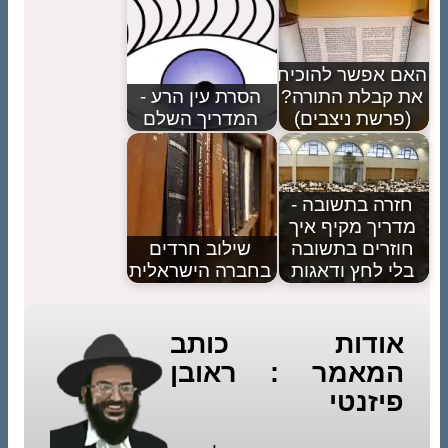
האם אפשר להוכיח
את קבלת התורה?
הסרת עין הרע -
(פרשת ניצבים)
המדריך השלם
חזרה בתשובה -
מדריך מקיף איך
חוזרים בתשובה
שילוב חרדים
בלי לחץ ודאגות
בחברה הישראלית
אודות כותב
המאמר : ראובן
פיזנטי