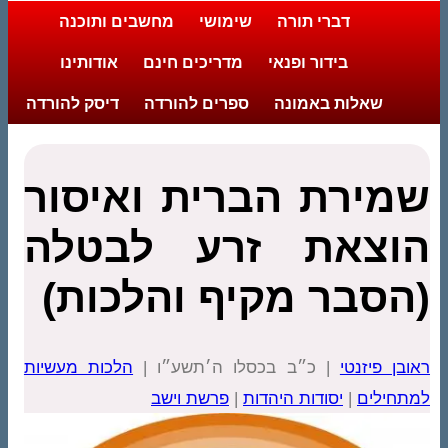
דברי תורה
שימושי
מחשבים ותוכנה
בידור ופנאי
מדריכים חינם
אודותינו
שאלות באמונה
ספרים להורדה
דיסק להורדה
שמירת הברית ואיסור
הוצאת זרע לבטלה
(הסבר מקיף והלכות)
ראובן פיזנטי
| כ״ב בכסלו ה׳תשע״ו |
הלכות מעשיות
למתחילים
|
יסודות היהדות
|
פרשת וישב