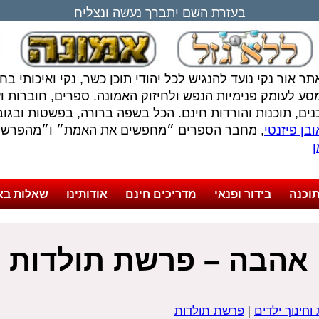
בעזרת השם יתברך נעשה ונצליח
תר אור נקי נועד להנגיש לכל יהודי תוכן כשר, נקי ואיכותי ב
סע לעומק פנימיות הנפש ולחיזוק האמונה. ספרים, חוברות ועל
נים, תוכנות והורדות חינם. הכל בשפה ברורה, בפשטות ובגובה
בן פיזנטי
, מחבר הספרים ״מחפשים את האמת״ ו״מהפרשה 
ן
וכנה
בידור ופנאי
מדריכים חינם
אודותינו
שאלות בא
י אהבה – פרשת תולדות
וחינוך ילדים
|
פרשת תולדות