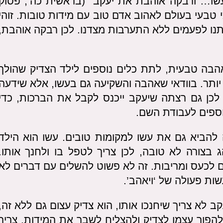
 עשו… ורבקה אוהבת את יעקב” (בראשית כה’, פסוק
 טבעי בעולם לאהוב אדם טוב עם מידות טובות. זוהי
נו לפעמים ללא התערבות מצדנו. לכן רבקה אוהבת,
הבה טבעית, לתת כלים נוספים לילד הצדיק שהולך
יותר. בוודאי שאהבה והשקיעה גם בעשו, אלא שידעה
לכן גם רצתה שיעקב ייכנס לקבל את הברכות, כדי
נוספים לעבודת השם.
 להביא גם את עשו למקומות טובים. עשו הוא הילד
 בצורה לא טובה, לכן צריך לטפל בו ולחנך אותו.
רם לכעס ומריבות. זה לא פשוט להשלים עם דברים לא
שות פעולה של ‘ויאהב’.
לא צריך שיחנכו אותו, הוא צדיק עצום גם ללא זה,
להפוך עצמו לצדיק ולהצליח לשבר את המידות. צריך