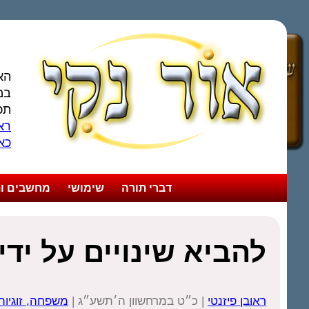
הא
במ
תכ
ראו
כא
דברי תורה
שימושי
מחשבים ות
להביא שינויים על יד
ראובן פיזנטי
| כ״ט במרחשוון ה׳תשע״ג |
משפחה, זוגיות 