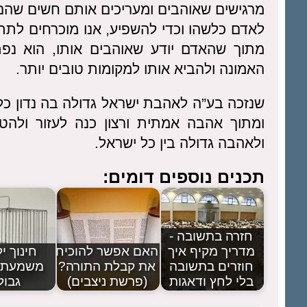
מרגישים שאוהבים ומעריכים אותם חשים שהם כ
לאדם כלשהו וכדי להשפיע, אנו מוכרחים לתת
מתוך שהאדם יודע שאוהבים אותו, הוא נפת
האמונה ולהביא אותו למקומות טובים יותר.
שנזכה בע”ה לאהבת ישראל גדולה בה נדון כל 
ומתוך אהבה אמתית ורצון כנה לעזור ולהטי
ולאהבה גדולה בין כל ישראל.
תכנים נוספים דומים:
חזרה בתשובה -
מדריך מקיף איך
האם אפשר להוכיח
חינוך יל
חוזרים בתשובה
את קבלת התורה?
משמעת 
בלי לחץ ודאגות
(פרשת ניצבים)
גבול