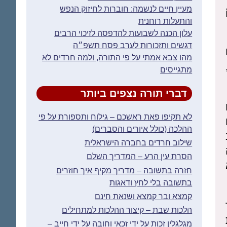
מעיין חיים לנשמה: חוברות לחיזוק הנפש
והתעלות רוחנית
עלון הכנה לשבועות להדפסה לזיכוי הרבים
דגשים ותזכורות לערב פסח תשפ״ה
מהו צבא אמתי על פי התורה, ולמה חרדים לא
מתגייסים
דברי תורה נצפים ביותר
לא תקיפו פאת ראשכם – גילוח ותספורת על פי
ההלכה (כולל איורים והסברים)
שילוב חרדים בחברה הישראלית
הסרת עין הרע – המדריך השלם
חזרה בתשובה – מדריך מקיף איך חוזרים
בתשובה בלי לחץ ודאגות
קמצא ובר קמצא ושנאת חינם
הלכות שבת – קיצור ההלכות למתחילים
מגלגלין זכות על ידי זכאי וחובה על ידי חייב –