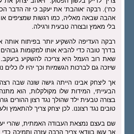
צריך לדייק בלשון הפסוק: “ויאהב יצחק את
כח’). רבקה ‘אוהבת’ את יעקב כי זה הדבר הכי
אהבה שבאה מאליה, כמו רגשות שמציפים אות
בלי מאמץ ובצורה טבעית ורגילה.
רבקה העדיפה להשקיע יותר בפיתוח אותה א
בדרך טובה כדי להביא אותו למקומות גבוהים 
שאת רוב העמל היא צריכה להשקיע ביעקב. 
שיזכה גם לברכות הגשמיות וכך יהיו לו כלים 
אך ליצחק אבינו הייתה גישה שונה שבה רצה
הבעייתי, המידות שלו מקולקלות, הוא מתנהג
בצורה טבעית ילד שהולך נגד רצון ההורים גו
טובים נגד רצוננו. לכן יצחק צריך להתאמץ ולע
שם בעצם נמצאת העבודה האמתית, שהרי יעקב 
אך עשו בוודאי צריך הרבה עזרה ותמיכה כדי 