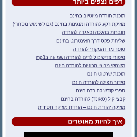
דפים נצפים ביותר
תוכנת הורדה מיוטיוב בחינם
מוזיקת רקע להורדה ומנגינות בחינם (גם לשימוש מסחרי)
חוברות בהלכה ובאגדה להורדה
שליחת פקס דרך האינטרנט בחינם
סופר מריו המקורי להורדה
סיפורי צדיקים לילדים להורדה ושמיעה בmp3
משחקי מרוצי מכוניות להורדה חינם
תוכנת שרטוט חינם
סידור תפילה להורדה חינם
ספרי קודש להורדה חינם
קבצי קול (סאונד) להורדה בחינם
מוזיקה יהודית חינם – הורדת מוזיקה חסידית
איך להיות מאושרים