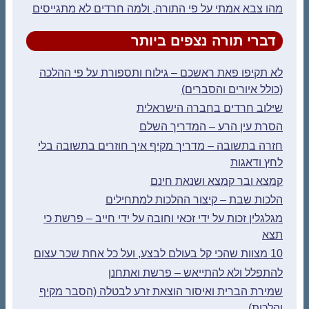
מהו צבא אמתי על פי התורה, ולמה חרדים לא מתגייסים
דברי תורה נצפים ביותר
לא תקיפו פאת ראשכם – גילוח ותספורת על פי ההלכה
(כולל איורים והסברים)
שילוב חרדים בחברה הישראלית
הסרת עין הרע – המדריך השלם
חזרה בתשובה – מדריך מקיף איך חוזרים בתשובה בלי
לחץ ודאגות
קמצא ובר קמצא ושנאת חינם
הלכות שבת – קיצור ההלכות למתחילים
מגלגלין זכות על ידי זכאי וחובה על ידי חייב – פרשת כי
תצא
10 מצוות שהכי קל בעולם לבצע, ועל כל אחת שכר עצום
להתפלל ולא להתייאש – פרשת ואתחנן
שמירת הברית ואיסור הוצאת זרע לבטלה (הסבר מקיף
והלכות)