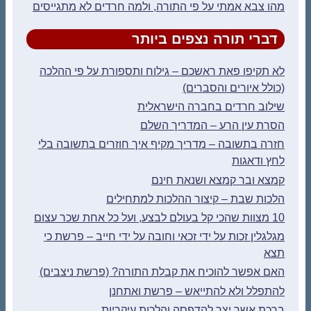
מהו צבא אמתי על פי התורה, ולמה חרדים לא מתגייסים
דברי תורה נצפים ביותר
לא תקיפו פאת ראשכם – גילוח ותספורת על פי ההלכה
(כולל איורים והסברים)
שילוב חרדים בחברה הישראלית
הסרת עין הרע – המדריך השלם
חזרה בתשובה – מדריך מקיף איך חוזרים בתשובה בלי
לחץ ודאגות
קמצא ובר קמצא ושנאת חינם
הלכות שבת – קיצור ההלכות למתחילים
10 מצוות שהכי קל בעולם לבצע, ועל כל אחת שכר עצום
מגלגלין זכות על ידי זכאי וחובה על ידי חייב – פרשת כי
תצא
האם אפשר להוכיח את קבלת התורה? (פרשת ניצבים)
להתפלל ולא להתייאש – פרשת ואתחנן
ברכת אשר יצר להדפסה והלכות עיקריות