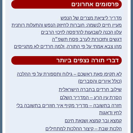
פרסומים אחרונים
מדריך ליציאת מצרים של הנפש
מעיין חיים לנשמה: חוברות לחיזוק הנפש והתעלות רוחנית
עלון הכנה לשבועות להדפסה לזיכוי הרבים
דגשים ותזכורות לערב פסח תשפ״ה
מהו צבא אמתי על פי התורה, ולמה חרדים לא מתגייסים
דברי תורה נצפים ביותר
לא תקיפו פאת ראשכם – גילוח ותספורת על פי ההלכה
(כולל איורים והסברים)
שילוב חרדים בחברה הישראלית
הסרת עין הרע – המדריך השלם
חזרה בתשובה – מדריך מקיף איך חוזרים בתשובה בלי
לחץ ודאגות
קמצא ובר קמצא ושנאת חינם
הלכות שבת – קיצור ההלכות למתחילים