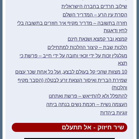
שילוב חרדים בחברה הישראלית
הסרת עין הרע – המדריך השלם
חזרה בתשובה – מדריך מקיף איך חוזרים בתשובה בלי
לחץ ודאגות
קמצא ובר קמצא ושנאת חינם
הלכות שבת – קיצור ההלכות למתחילים
מגלגלין זכות על ידי זכאי וחובה על ידי חייב – פרשת כי
תצא
10 מצוות שהכי קל בעולם לבצע, ועל כל אחת שכר עצום
שמירת הברית ואיסור הוצאת זרע לבטלה (הסבר מקיף
והלכות)
להתפלל ולא להתייאש – פרשת ואתחנן
העצמה נשית – חכמת נשים בנתה ביתה
זוגיות ביהדות
שיר חיזוק - אל תתעלם