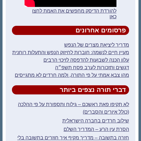
להורדת הדיסק מחפשים את האמת לחצו
כאן
פרסומים אחרונים
מדריך ליציאת מצרים של הנפש
מעיין חיים לנשמה: חוברות לחיזוק הנפש והתעלות רוחנית
עלון הכנה לשבועות להדפסה לזיכוי הרבים
דגשים ותזכורות לערב פסח תשפ״ה
מהו צבא אמתי על פי התורה, ולמה חרדים לא מתגייסים
דברי תורה נצפים ביותר
לא תקיפו פאת ראשכם – גילוח ותספורת על פי ההלכה
(כולל איורים והסברים)
שילוב חרדים בחברה הישראלית
הסרת עין הרע – המדריך השלם
חזרה בתשובה – מדריך מקיף איך חוזרים בתשובה בלי