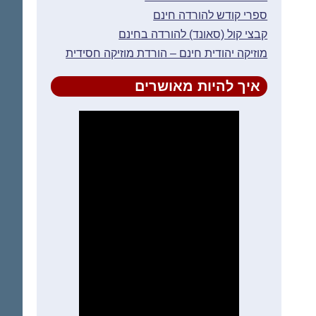
ספרי קודש להורדה חינם
קבצי קול (סאונד) להורדה בחינם
מוזיקה יהודית חינם – הורדת מוזיקה חסידית
איך להיות מאושרים