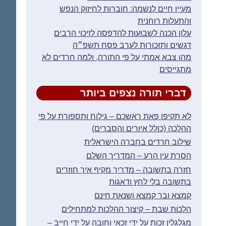
מעיין חיים לנשמה: חוברות לחיזוק הנפש
והתעלות רוחנית
עלון הכנה לשבועות להדפסה לזיכוי הרבים
דגשים ותזכורות לערב פסח תשפ״ה
מהו צבא אמתי על פי התורה, ולמה חרדים לא
מתגייסים
דברי תורה נצפים ביותר
לא תקיפו פאת ראשכם – גילוח ותספורת על פי
ההלכה (כולל איורים והסברים)
שילוב חרדים בחברה הישראלית
הסרת עין הרע – המדריך השלם
חזרה בתשובה – מדריך מקיף איך חוזרים
בתשובה בלי לחץ ודאגות
קמצא ובר קמצא ושנאת חינם
הלכות שבת – קיצור ההלכות למתחילים
מגלגלין זכות על ידי זכאי וחובה על ידי חייב –