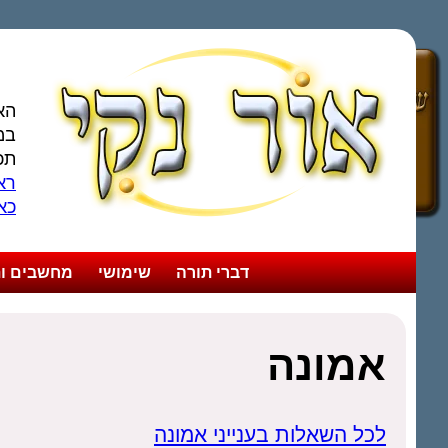
הא
במ
תכ
ראו
כא
דברי תורה
שימושי
מחשבים ות
אמונה
לכל השאלות בענייני אמונה