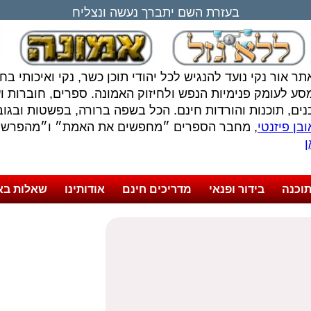
בעזרת השם יתברך נעשה ונצליח
תר אור נקי נועד להנגיש לכל יהודי תוכן כשר, נקי ואיכותי ב
סע לעומק פנימיות הנפש ולחיזוק האמונה. ספרים, חוברות ועל
נים, תוכנות והורדות חינם. הכל בשפה ברורה, בפשטות ובגובה
בן פיזנטי
, מחבר הספרים ״מחפשים את האמת״ ו״מהפרשה 
ן
וכנה
בידור ופנאי
מדריכים חינם
אודותינו
שאלות בא