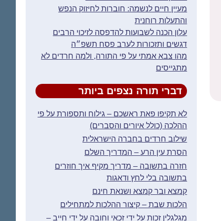
מעיין חיים לנשמה: חוברות לחיזוק הנפש
והתעלות רוחנית
עלון הכנה לשבועות להדפסה לזיכוי הרבים
דגשים ותזכורות לערב פסח תשפ״ה
מהו צבא אמתי על פי התורה, ולמה חרדים לא
מתגייסים
דברי תורה נצפים ביותר
לא תקיפו פאת ראשכם – גילוח ותספורת על פי
ההלכה (כולל איורים והסברים)
שילוב חרדים בחברה הישראלית
הסרת עין הרע – המדריך השלם
חזרה בתשובה – מדריך מקיף איך חוזרים
בתשובה בלי לחץ ודאגות
קמצא ובר קמצא ושנאת חינם
הלכות שבת – קיצור ההלכות למתחילים
מגלגלין זכות על ידי זכאי וחובה על ידי חייב –