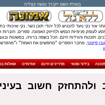
בעזרת השם יתברך נעשה ונצליח
תר אור נקי נועד להנגיש לכל יהודי תוכן כשר, נקי ואיכותי ב
סע לעומק פנימיות הנפש ולחיזוק האמונה. ספרים, חוברות ועל
נים, תוכנות והורדות חינם. הכל בשפה ברורה, בפשטות ובגובה
בן פיזנטי
, מחבר הספרים ״מחפשים את האמת״ ו״מהפרשה 
ן
וכנה
בידור ופנאי
מדריכים חינם
אודותינו
שאלות בא
ולהתחזק חשוב בעיני