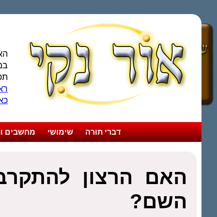
הא
במ
תכ
ראו
כא
דברי תורה
שימושי
מחשבים ות
האם הרצון להתקרב 
השם?