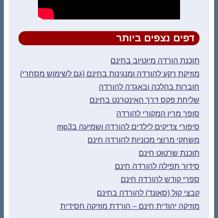
דפים נצפים ביותר
תוכנת הורדה מיוטיוב בחינם
מוזיקת רקע להורדה ומנגינות בחינם (גם לשימוש מסחרי)
חוברות בהלכה ובאגדה להורדה
שליחת פקס דרך האינטרנט בחינם
סופר מריו המקורי להורדה
סיפורי צדיקים לילדים להורדה ושמיעה בmp3
משחקי מרוצי מכוניות להורדה חינם
תוכנת שרטוט חינם
סידור תפילה להורדה חינם
ספרי קודש להורדה חינם
קבצי קול (סאונד) להורדה בחינם
מוזיקה יהודית חינם – הורדת מוזיקה חסידית