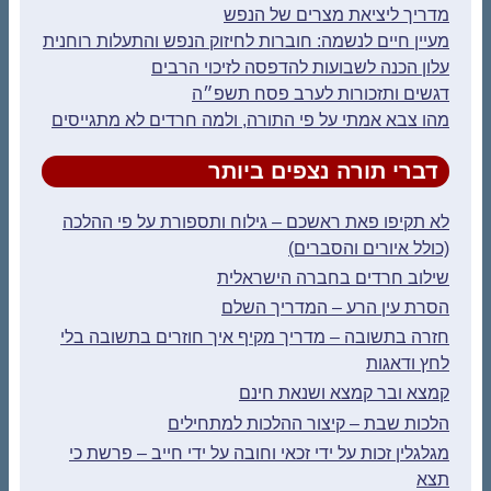
מדריך ליציאת מצרים של הנפש
מעיין חיים לנשמה: חוברות לחיזוק הנפש והתעלות רוחנית
עלון הכנה לשבועות להדפסה לזיכוי הרבים
דגשים ותזכורות לערב פסח תשפ״ה
מהו צבא אמתי על פי התורה, ולמה חרדים לא מתגייסים
דברי תורה נצפים ביותר
לא תקיפו פאת ראשכם – גילוח ותספורת על פי ההלכה
(כולל איורים והסברים)
שילוב חרדים בחברה הישראלית
הסרת עין הרע – המדריך השלם
חזרה בתשובה – מדריך מקיף איך חוזרים בתשובה בלי
לחץ ודאגות
קמצא ובר קמצא ושנאת חינם
הלכות שבת – קיצור ההלכות למתחילים
מגלגלין זכות על ידי זכאי וחובה על ידי חייב – פרשת כי
תצא