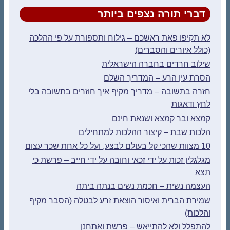
דברי תורה נצפים ביותר
לא תקיפו פאת ראשכם – גילוח ותספורת על פי ההלכה
(כולל איורים והסברים)
שילוב חרדים בחברה הישראלית
הסרת עין הרע – המדריך השלם
חזרה בתשובה – מדריך מקיף איך חוזרים בתשובה בלי
לחץ ודאגות
קמצא ובר קמצא ושנאת חינם
הלכות שבת – קיצור ההלכות למתחילים
10 מצוות שהכי קל בעולם לבצע, ועל כל אחת שכר עצום
מגלגלין זכות על ידי זכאי וחובה על ידי חייב – פרשת כי
תצא
העצמה נשית – חכמת נשים בנתה ביתה
שמירת הברית ואיסור הוצאת זרע לבטלה (הסבר מקיף
והלכות)
להתפלל ולא להתייאש – פרשת ואתחנן