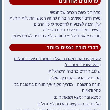
פרסומים אחרונים
מדריך ליציאת מצרים של הנפש
מעיין חיים לנשמה: חוברות לחיזוק הנפש והתעלות רוחנית
עלון הכנה לשבועות להדפסה לזיכוי הרבים
דגשים ותזכורות לערב פסח תשפ״ה
מהו צבא אמתי על פי התורה, ולמה חרדים לא מתגייסים
דברי תורה נצפים ביותר
לא תקיפו פאת ראשכם – גילוח ותספורת על פי ההלכה
(כולל איורים והסברים)
שילוב חרדים בחברה הישראלית
הסרת עין הרע – המדריך השלם
חזרה בתשובה – מדריך מקיף איך חוזרים בתשובה בלי
לחץ ודאגות
קמצא ובר קמצא ושנאת חינם
הלכות שבת – קיצור ההלכות למתחילים