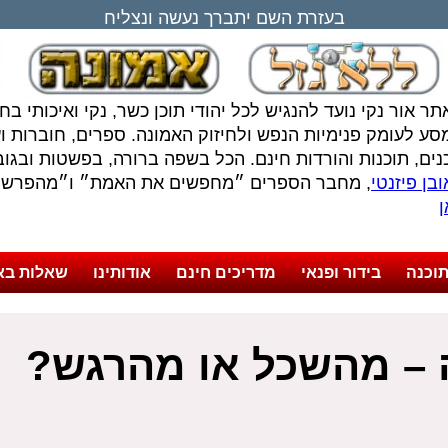
בעזרת השם יתברך נעשה ונצליח
תר אור נקי נועד להנגיש לכל יהודי תוכן כשר, נקי ואיכותי ב
סע לעומק פנימיות הנפש ולחיזוק האמונה. ספרים, חוברות ועל
נים, תוכנות והורדות חינם. הכל בשפה ברורה, בפשטות ובגובה
בן פיזנטי
, מחבר הספרים ״מחפשים את האמת״ ו״מהפרשה 
ן
וכנה
בידור ופנאי
מדריכים חינם
אודותינו
שאלות בא
 – מהשכל או מהרגש?