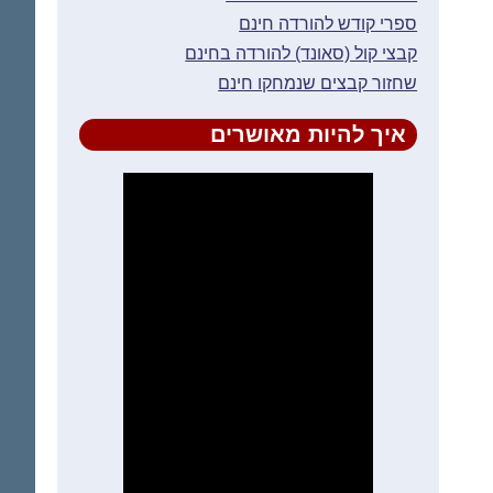
ספרי קודש להורדה חינם
קבצי קול (סאונד) להורדה בחינם
שחזור קבצים שנמחקו חינם
איך להיות מאושרים