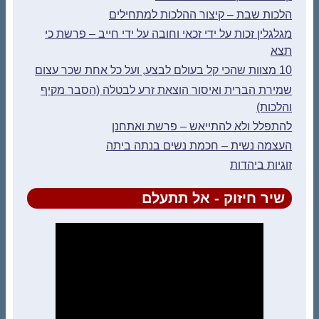
הלכות שבת – קיצור ההלכות למתחילים
מגלגלין זכות על ידי זכאי וחובה על ידי חייב – פרשת כי
תצא
10 מצוות שהכי קל בעולם לבצע, ועל כל אחת שכר עצום
שמירת הברית ואיסור הוצאת זרע לבטלה (הסבר מקיף
והלכות)
להתפלל ולא להתייאש – פרשת ואתחנן
העצמה נשית – חכמת נשים בנתה ביתה
זוגיות ביהדות
שיר חיזוק - אל תתעלם