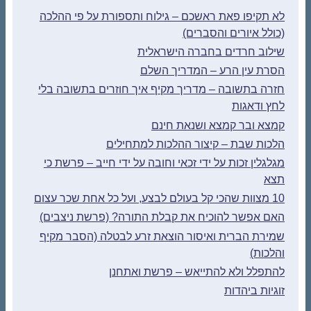
לא תקיפו פאת ראשכם – גילוח ותספורת על פי ההלכה
(כולל איורים והסברים)
שילוב חרדים בחברה הישראלית
הסרת עין הרע – המדריך השלם
חזרה בתשובה – מדריך מקיף איך חוזרים בתשובה בלי
לחץ ודאגות
קמצא ובר קמצא ושנאת חינם
הלכות שבת – קיצור ההלכות למתחילים
מגלגלין זכות על ידי זכאי וחובה על ידי חייב – פרשת כי
תצא
10 מצוות שהכי קל בעולם לבצע, ועל כל אחת שכר עצום
האם אפשר להוכיח את קבלת התורה? (פרשת ניצבים)
שמירת הברית ואיסור הוצאת זרע לבטלה (הסבר מקיף
והלכות)
להתפלל ולא להתייאש – פרשת ואתחנן
זוגיות ביהדות