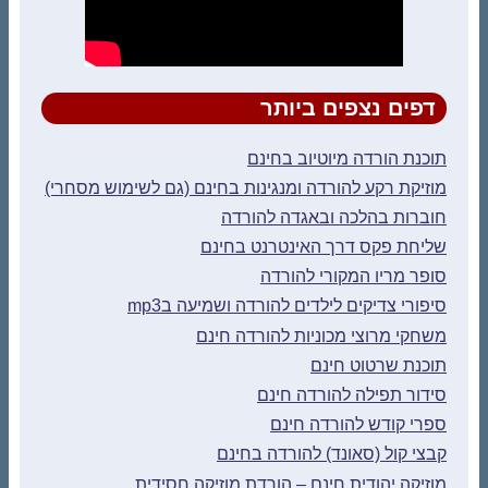
דפים נצפים ביותר
תוכנת הורדה מיוטיוב בחינם
מוזיקת רקע להורדה ומנגינות בחינם (גם לשימוש מסחרי)
חוברות בהלכה ובאגדה להורדה
שליחת פקס דרך האינטרנט בחינם
סופר מריו המקורי להורדה
סיפורי צדיקים לילדים להורדה ושמיעה בmp3
משחקי מרוצי מכוניות להורדה חינם
תוכנת שרטוט חינם
סידור תפילה להורדה חינם
ספרי קודש להורדה חינם
קבצי קול (סאונד) להורדה בחינם
מוזיקה יהודית חינם – הורדת מוזיקה חסידית