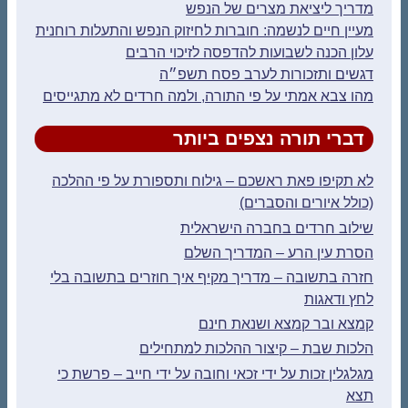
מדריך ליציאת מצרים של הנפש
מעיין חיים לנשמה: חוברות לחיזוק הנפש והתעלות רוחנית
עלון הכנה לשבועות להדפסה לזיכוי הרבים
דגשים ותזכורות לערב פסח תשפ״ה
מהו צבא אמתי על פי התורה, ולמה חרדים לא מתגייסים
דברי תורה נצפים ביותר
לא תקיפו פאת ראשכם – גילוח ותספורת על פי ההלכה
(כולל איורים והסברים)
שילוב חרדים בחברה הישראלית
הסרת עין הרע – המדריך השלם
חזרה בתשובה – מדריך מקיף איך חוזרים בתשובה בלי
לחץ ודאגות
קמצא ובר קמצא ושנאת חינם
הלכות שבת – קיצור ההלכות למתחילים
מגלגלין זכות על ידי זכאי וחובה על ידי חייב – פרשת כי
תצא