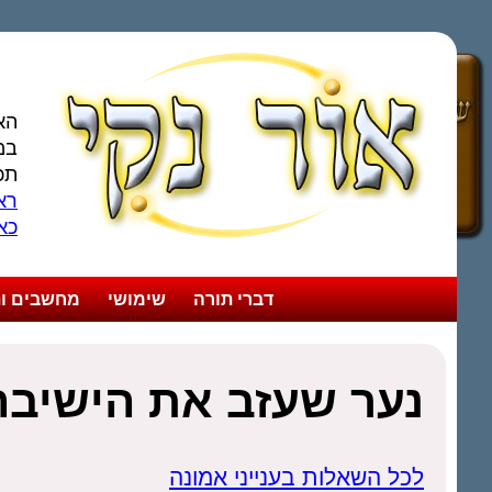
הא
במ
תכ
ראו
כא
דברי תורה
שימושי
מחשבים ות
נער שעזב את הישיבה
לכל השאלות בענייני אמונה