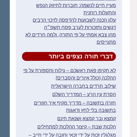
מעיין חיים לנשמה: חוברות לחיזוק הנפש
והתעלות רוחנית
עלון הכנה לשבועות להדפסה לזיכוי הרבים
דגשים ותזכורות לערב פסח תשפ״ה
מהו צבא אמתי על פי התורה, ולמה חרדים לא
מתגייסים
דברי תורה נצפים ביותר
לא תקיפו פאת ראשכם – גילוח ותספורת על פי
ההלכה (כולל איורים והסברים)
שילוב חרדים בחברה הישראלית
הסרת עין הרע – המדריך השלם
חזרה בתשובה – מדריך מקיף איך חוזרים
בתשובה בלי לחץ ודאגות
קמצא ובר קמצא ושנאת חינם
הלכות שבת – קיצור ההלכות למתחילים
מגלגלין זכות על ידי זכאי וחובה על ידי חייב –