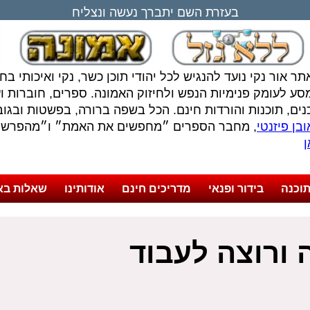
בעזרת השם יתברך נעשה ונצליח
תר אור נקי נועד להנגיש לכל יהודי תוכן כשר, נקי ואיכותי ב
סע לעומק פנימיות הנפש ולחיזוק האמונה. ספרים, חוברות ועל
נים, תוכנות והורדות חינם. הכל בשפה ברורה, בפשטות ובגובה
בן פיזנטי
, מחבר הספרים ״מחפשים את האמת״ ו״מהפרשה 
ן
וכנה
בידור ופנאי
מדריכים חינם
אודותינו
שאלות בא
 ורוצה לעבוד