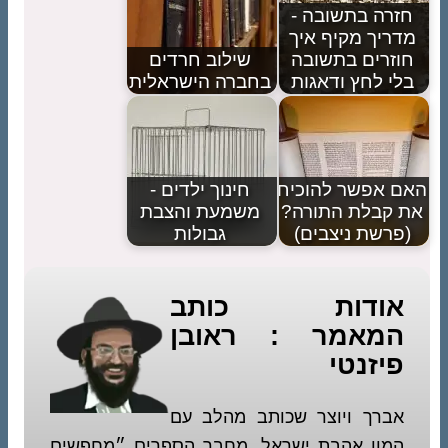
חזרה בתשובה -
מדריך מקיף איך
חוזרים בתשובה
שילוב חרדים
בלי לחץ ודאגות
בחברה הישראלית
האם אפשר להוכיח
חינוך ילדים -
את קבלת התורה?
משמעת והצבת
(פרשת ניצבים)
גבולות
אודות כותב
המאמר : ראובן
פיזנטי
אברך ויוצר שכותב מהלב עם
המון אהבת ישראל. מחבר הספרים ״מחפשים