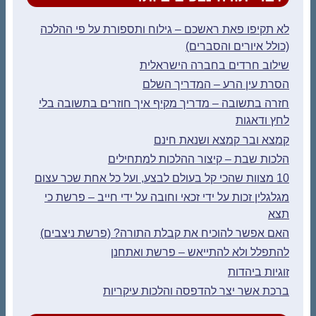
לא תקיפו פאת ראשכם – גילוח ותספורת על פי ההלכה
(כולל איורים והסברים)
שילוב חרדים בחברה הישראלית
הסרת עין הרע – המדריך השלם
חזרה בתשובה – מדריך מקיף איך חוזרים בתשובה בלי
לחץ ודאגות
קמצא ובר קמצא ושנאת חינם
הלכות שבת – קיצור ההלכות למתחילים
10 מצוות שהכי קל בעולם לבצע, ועל כל אחת שכר עצום
מגלגלין זכות על ידי זכאי וחובה על ידי חייב – פרשת כי
תצא
האם אפשר להוכיח את קבלת התורה? (פרשת ניצבים)
להתפלל ולא להתייאש – פרשת ואתחנן
זוגיות ביהדות
ברכת אשר יצר להדפסה והלכות עיקריות