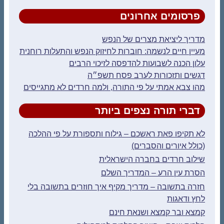
פרסומים אחרונים
מדריך ליציאת מצרים של הנפש
מעיין חיים לנשמה: חוברות לחיזוק הנפש והתעלות רוחנית
עלון הכנה לשבועות להדפסה לזיכוי הרבים
דגשים ותזכורות לערב פסח תשפ״ה
מהו צבא אמתי על פי התורה, ולמה חרדים לא מתגייסים
דברי תורה נצפים ביותר
לא תקיפו פאת ראשכם – גילוח ותספורת על פי ההלכה
(כולל איורים והסברים)
שילוב חרדים בחברה הישראלית
הסרת עין הרע – המדריך השלם
חזרה בתשובה – מדריך מקיף איך חוזרים בתשובה בלי
לחץ ודאגות
קמצא ובר קמצא ושנאת חינם