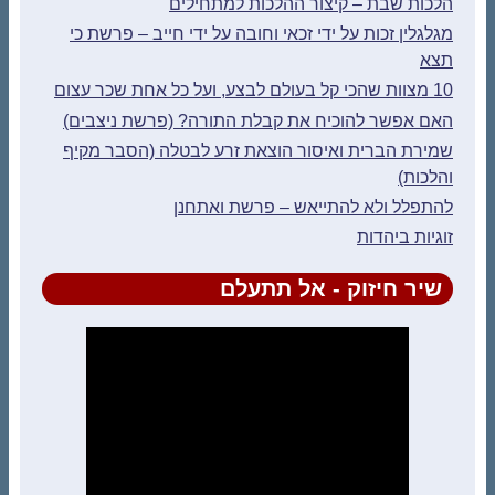
הלכות שבת – קיצור ההלכות למתחילים
מגלגלין זכות על ידי זכאי וחובה על ידי חייב – פרשת כי
תצא
10 מצוות שהכי קל בעולם לבצע, ועל כל אחת שכר עצום
האם אפשר להוכיח את קבלת התורה? (פרשת ניצבים)
שמירת הברית ואיסור הוצאת זרע לבטלה (הסבר מקיף
והלכות)
להתפלל ולא להתייאש – פרשת ואתחנן
זוגיות ביהדות
שיר חיזוק - אל תתעלם