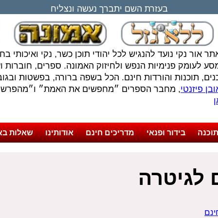
בעזרת השם יתברך נעשה ונצליח
תר אור נקי נועד להנגיש לכל יהודי תוכן כשר, נקי ואיכותי ב
סע לעומק פנימיות הנפש ולחיזוק האמונה. ספרים, חוברות ועל
נים, תוכנות והורדות חינם. הכל בשפה ברורה, בפשטות ובגובה
בן פיזנטי
, מחבר הספרים ״מחפשים את האמת״ ו״מהפרשה 
ן
וכנה
בידור ופנאי
מדריכים חינם
אודותינו
שאלות בא
 לגיטרה
ינם