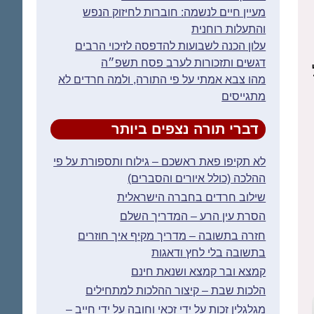
מעיין חיים לנשמה: חוברות לחיזוק הנפש
והתעלות רוחנית
עלון הכנה לשבועות להדפסה לזיכוי הרבים
דגשים ותזכורות לערב פסח תשפ״ה
מהו צבא אמתי על פי התורה, ולמה חרדים לא
מתגייסים
דברי תורה נצפים ביותר
לא תקיפו פאת ראשכם – גילוח ותספורת על פי
ההלכה (כולל איורים והסברים)
שילוב חרדים בחברה הישראלית
הסרת עין הרע – המדריך השלם
חזרה בתשובה – מדריך מקיף איך חוזרים
בתשובה בלי לחץ ודאגות
קמצא ובר קמצא ושנאת חינם
הלכות שבת – קיצור ההלכות למתחילים
מגלגלין זכות על ידי זכאי וחובה על ידי חייב –