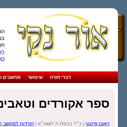
הא
במ
תכ
ראו
כא
דברי תורה
שימושי
מחשבים ות
ספר אקורדים וטאבים
ראובן פיזנטי
| כ״ד בכסלו ה׳תשע״א |
הורדות למחשב ח