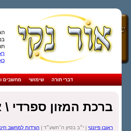
הא
במ
תכ
ראו
כא
דברי תורה
שימושי
מחשבים ות
ברכת המזון ספרדי \ 
ראובן פיזנטי
| י״ב בסיון ה׳תשע״ד |
הורדות למחשב חינ