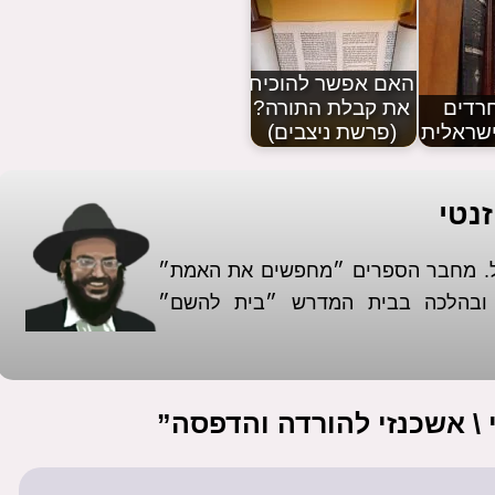
האם אפשר להוכיח
חרדים
את קבלת התורה?
שראלית
(פרשת ניצבים)
נטי
אל. מחבר הספרים ״מחפשים את האמת״
א ובהלכה בבית המדרש ״בית להשם״
\ אשכנזי להורדה והדפסה”