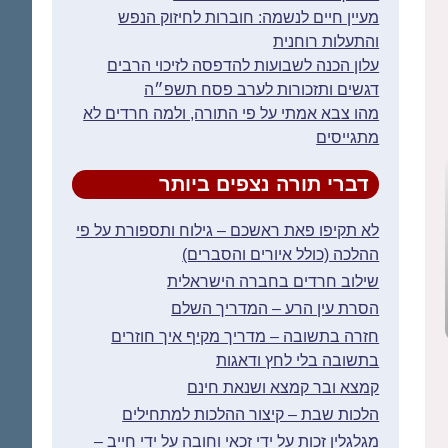
מעיין חיים לנשמה: חוברות לחיזוק הנפש
והתעלות רוחנית
עלון הכנה לשבועות להדפסה לזיכוי הרבים
דגשים ותזכורות לערב פסח תשפ״ה
מהו צבא אמתי על פי התורה, ולמה חרדים לא
מתגייסים
דברי תורה נצפים ביותר
לא תקיפו פאת ראשכם – גילוח ותספורת על פי
ההלכה (כולל איורים והסברים)
שילוב חרדים בחברה הישראלית
הסרת עין הרע – המדריך השלם
חזרה בתשובה – מדריך מקיף איך חוזרים
בתשובה בלי לחץ ודאגות
קמצא ובר קמצא ושנאת חינם
הלכות שבת – קיצור ההלכות למתחילים
מגלגלין זכות על ידי זכאי וחובה על ידי חייב –