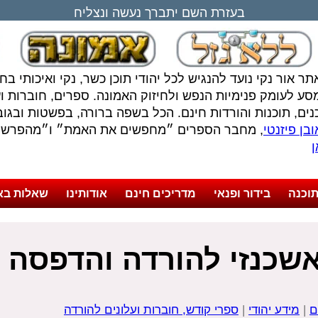
בעזרת השם יתברך נעשה ונצליח
תר אור נקי נועד להנגיש לכל יהודי תוכן כשר, נקי ואיכותי ב
סע לעומק פנימיות הנפש ולחיזוק האמונה. ספרים, חוברות ועל
נים, תוכנות והורדות חינם. הכל בשפה ברורה, בפשטות ובגובה
בן פיזנטי
, מחבר הספרים ״מחפשים את האמת״ ו״מהפרשה 
ן
וכנה
בידור ופנאי
מדריכים חינם
אודותינו
שאלות בא
אשכנזי להורדה והדפסה
ם
|
מידע יהודי
|
ספרי קודש, חוברות ועלונים להורדה