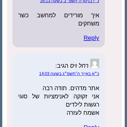
כ״ו בניסן ה׳תשפ״ב בשעה 16:13
איך מורידים למחשב כשר
משחקים
Reply
רחל ויס
הגיב:
כ״א באייר ה׳תשפ״ג בשעה 14:03
אתר מדהים. תודה רבה
אני זקוקה לאנימציות של סוגי
רגשות לילדים
אשמח לעזרה