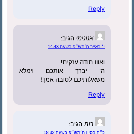
Reply
אנונימי
הגיב:
י׳ באייר ה׳תש״פ בשעה 14:43
ואווו תודה ענקית!
ה’ יברך אותכם וימלא
משאלותיכם לטובה אמן!!
Reply
רות
הגיב:
כ״ה בסיון ה׳תש״פ בשעה 18:32