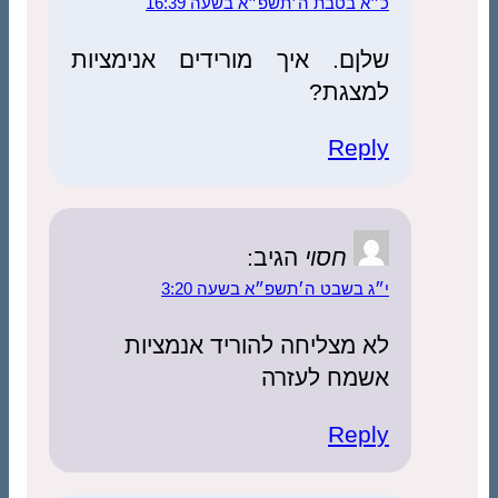
כ״א בטבת ה׳תשפ״א בשעה 16:39
שלןם. איך מורידים אנימציות
למצגת?
Reply
חסוי
הגיב:
י״ג בשבט ה׳תשפ״א בשעה 3:20
לא מצליחה להוריד אנמציות
אשמח לעזרה
Reply