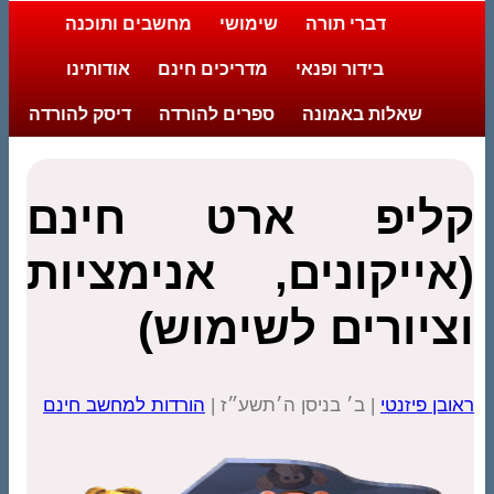
דברי תורה
שימושי
מחשבים ותוכנה
בידור ופנאי
מדריכים חינם
אודותינו
שאלות באמונה
ספרים להורדה
דיסק להורדה
קליפ ארט חינם
(אייקונים, אנימציות
וציורים לשימוש)
ראובן פיזנטי
| ב׳ בניסן ה׳תשע״ז |
הורדות למחשב חינם