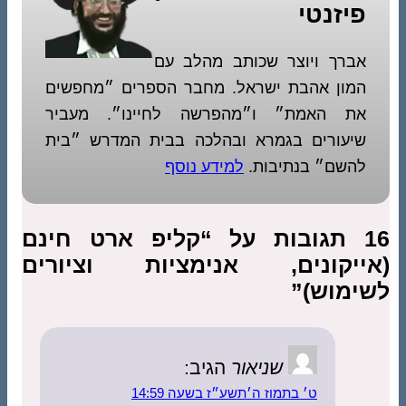
פיזנטי
אברך ויוצר שכותב מהלב עם
המון אהבת ישראל. מחבר הספרים ״מחפשים
את האמת״ ו״מהפרשה לחיינו״. מעביר
שיעורים בגמרא ובהלכה בבית המדרש ״בית
להשם״ בנתיבות.
למידע נוסף
16 תגובות על “קליפ ארט חינם
(אייקונים, אנימציות וציורים
לשימוש)”
שניאור
הגיב:
ט׳ בתמוז ה׳תשע״ז בשעה 14:59