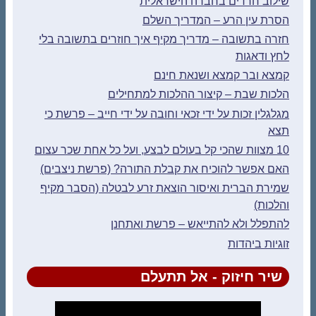
שילוב חרדים בחברה הישראלית
הסרת עין הרע – המדריך השלם
חזרה בתשובה – מדריך מקיף איך חוזרים בתשובה בלי
לחץ ודאגות
קמצא ובר קמצא ושנאת חינם
הלכות שבת – קיצור ההלכות למתחילים
מגלגלין זכות על ידי זכאי וחובה על ידי חייב – פרשת כי
תצא
10 מצוות שהכי קל בעולם לבצע, ועל כל אחת שכר עצום
האם אפשר להוכיח את קבלת התורה? (פרשת ניצבים)
שמירת הברית ואיסור הוצאת זרע לבטלה (הסבר מקיף
והלכות)
להתפלל ולא להתייאש – פרשת ואתחנן
זוגיות ביהדות
שיר חיזוק - אל תתעלם