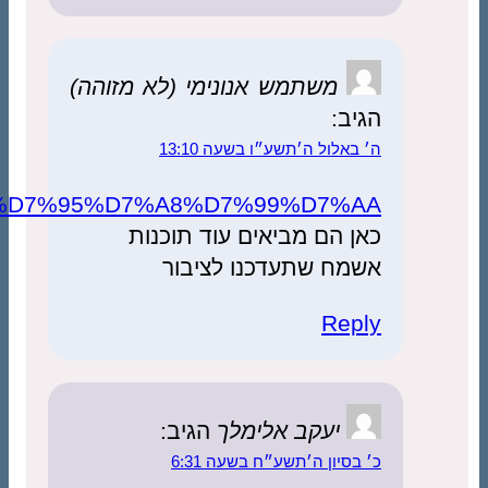
https://he.wikipedia.org/wiki/%D7