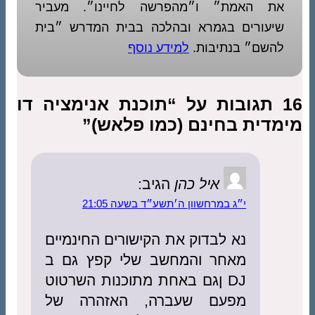
את האמת״ ו״מהפרשה לחיינו״. מעביר
שיעורים בגמרא ובהלכה בבית המדרש ״בית
להשם״ בנתיבות.
למידע נוסף
16 תגובות על “תוכנת אנימציה דו
מימדית בחינם (כמו פלאש)”
איל כהן
הגיב:
י״ג במרחשוון ה׳תשע״ד בשעה 21:05
נא לבדוק את הקישורים החינמיים
מאחר והמחשב שלי קפץ גם ב
DJ ןגם באחת מתוכנות השרטוט
מפעם שעברה, האזהרה של