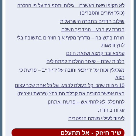
לא תקיפו פאת ראשכם – גילוח ותספורת על פי ההלכה
(כולל איורים והסברים)
שילוב חרדים בחברה הישראלית
הסרת עין הרע – המדריך השלם
חזרה בתשובה – מדריך מקיף איך חוזרים בתשובה בלי
לחץ ודאגות
קמצא ובר קמצא ושנאת חינם
הלכות שבת – קיצור ההלכות למתחילים
מגלגלין זכות על ידי זכאי וחובה על ידי חייב – פרשת כי
תצא
10 מצוות שהכי קל בעולם לבצע, ועל כל אחת שכר עצום
האם אפשר להוכיח את קבלת התורה? (פרשת ניצבים)
להתפלל ולא להתייאש – פרשת ואתחנן
זוגיות ביהדות
לימוד לעילוי נשמת הנפטרים
שיר חיזוק - אל תתעלם