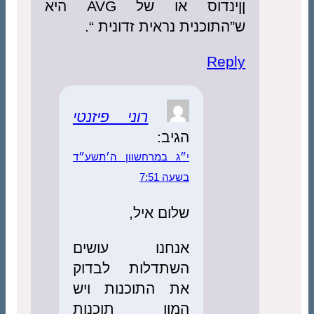
ןןינדוס או של AVG היא
ש”התוכנית נראית זדונית “.
Reply
רוני פיזנטי
הגיב:
י״ג במרחשוון ה׳תשע״ד
בשעה 7:51
שלום איל,
אנחנו עושים
השתדלות לבדוק
את התוכנות ויש
המון תוכנות