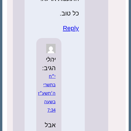
כל טוב.
Reply
יהלי
הגיב:
י״ח
בתשרי
ה׳תשע״ז
בשעה
7:34
אבל