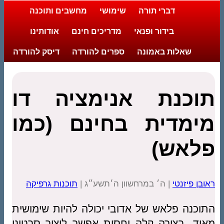
דברי תורה
שימושי
מחשבים ותוכנה
בידור ופנאי
מדריכים חינם
אודותינו
שאלות באמונה
ספרים להורדה
דיסק להורדה
תוכנת אנימציה דו
מימדית בחינם (כמו
פלאש)
ראובן פיזנטי
| ה׳ במרחשוון ה׳תשע״ג |
תוכנות גרפיקה
התוכנה פלאש של אדובי יכולה להיות שימושית
מאוד. בצורה קלה יחסית אפשר ליצור סרטוני