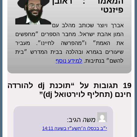
המאמר : ראובן
פיזנטי
אברך ויוצר שכותב מהלב עם
המון אהבת ישראל. מחבר הספרים ״מחפשים
את האמת״ ו״מהפרשה לחיינו״. מעביר
שיעורים בגמרא ובהלכה בבית המדרש ״בית
להשם״ בנתיבות.
למידע נוסף
19 תגובות על “תוכנת dj להורדה
חינם (תחליף לוירטואל dj)”
משה
הגיב:
י״ב בכסלו ה׳תשע״ז בשעה 14:11