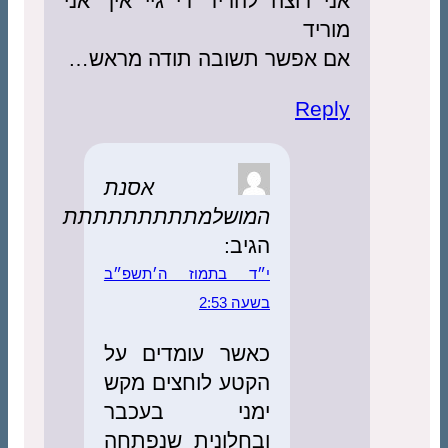
אני רוצה להריד די גיי איך אני
מוריד
אם אפשר תשובה תודה מראש…
Reply
אסנת
המושלמתתתתתתתתת
הגיב:
י״ד בתמוז ה׳תשפ״ב
בשעה 2:53
כאשר עומדים על
הקטע לוחצים מקש
ימני בעכבר
ובחלונית שנפתחה