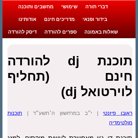
דברי תורה
שימושי
מחשבים ותוכנה
בידור ופנאי
מדריכים חינם
אודותינו
שאלות באמונה
ספרים להורדה
דיסק להורדה
תוכנת dj להורדה
חינם (תחליף
לוירטואל dj)
ראובן פיזנטי
| י״ב במרחשוון ה׳תשע״ד |
תוכנות
מולטימדיה