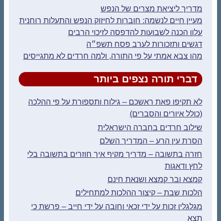
מדריך ליציאת מצרים של הנפש
מעיין חיים לנשמה: חוברות לחיזוק הנפש והתעלות רוחנית
עלון הכנה לשבועות להדפסה לזיכוי הרבים
דגשים ותזכורות לערב פסח תשפ״ה
מהו צבא אמתי על פי התורה, ולמה חרדים לא מתגייסים
דברי תורה נצפים ביותר
לא תקיפו פאת ראשכם – גילוח ותספורת על פי ההלכה
(כולל איורים והסברים)
שילוב חרדים בחברה הישראלית
הסרת עין הרע – המדריך השלם
חזרה בתשובה – מדריך מקיף איך חוזרים בתשובה בלי
לחץ ודאגות
קמצא ובר קמצא ושנאת חינם
הלכות שבת – קיצור ההלכות למתחילים
מגלגלין זכות על ידי זכאי וחובה על ידי חייב – פרשת כי
תצא