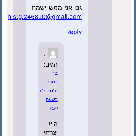
גם אני ממש ישמח
h.s.g.246810@gmail.com
Reply
י
הגיב:
ב׳
בטבת
ה׳תשפ״ד
בשעה
7:30
היי!
יצרתי