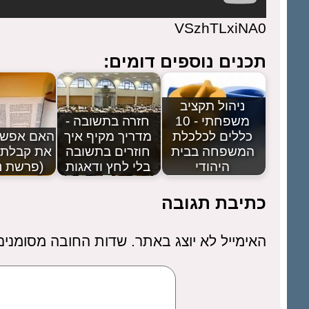
VSzhTLxiNA0
תכנים נוספים דומים:
ניהול תקציב
משפחתי - 10
חזרה בתשובה -
כללים לכלכלת
מדריך מקיף איך
האם אפשר
המשפחה בבית
חוזרים בתשובה
את קבלת 
היהודי
בלי לחץ ודאגות
(פרשת נ
כתיבת תגובה
האימייל לא יוצג באתר.
שדות החובה מסומני