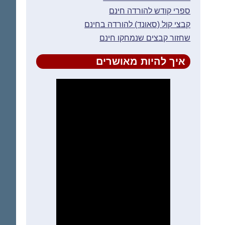
ספרי קודש להורדה חינם
קבצי קול (סאונד) להורדה בחינם
שחזור קבצים שנמחקו חינם
איך להיות מאושרים