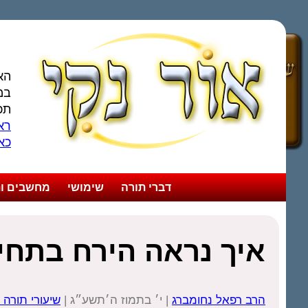
הא
במ
תכ
ראו
כא
דברי תורה
שימושי
מחשבים ות
איך נראה הירח בתחי
הרב רפאל נחומברג
| י׳ בתמוז ה׳תשע״ג |
שיעורי תורה 