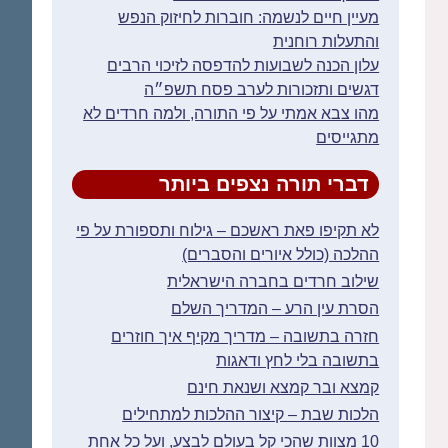
מעיין חיים לנשמה: חוברות לחיזוק הנפש
והתעלות רוחנית
עלון הכנה לשבועות להדפסה לזיכוי הרבים
דגשים ותזכורות לערב פסח תשפ״ה
מהו צבא אמתי על פי התורה, ולמה חרדים לא
מתגייסים
דברי תורה נצפים ביותר
לא תקיפו פאת ראשכם – גילוח ותספורת על פי
ההלכה (כולל איורים והסברים)
שילוב חרדים בחברה הישראלית
הסרת עין הרע – המדריך השלם
חזרה בתשובה – מדריך מקיף איך חוזרים
בתשובה בלי לחץ ודאגות
קמצא ובר קמצא ושנאת חינם
הלכות שבת – קיצור ההלכות למתחילים
10 מצוות שהכי קל בעולם לבצע, ועל כל אחת