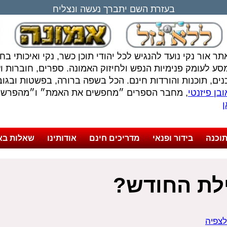
בעזרת השם יתברך נעשה ונצליח
תר אור נקי נועד להנגיש לכל יהודי תוכן כשר, נקי ואיכותי ב
סע לעומק פנימיות הנפש ולחיזוק האמונה. ספרים, חוברות ועל
נים, תוכנות והורדות חינם. הכל בשפה ברורה, בפשטות ובגובה
בן פיזנטי
, מחבר הספרים ״מחפשים את האמת״ ו״מהפרשה 
ן
וכנה
בידור ופנאי
מדריכים חינם
אודותינו
שאלות בא
לת החודש?
לצפיה