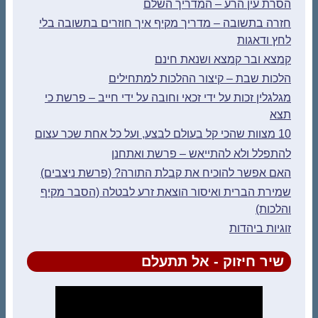
הסרת עין הרע – המדריך השלם
חזרה בתשובה – מדריך מקיף איך חוזרים בתשובה בלי
לחץ ודאגות
קמצא ובר קמצא ושנאת חינם
הלכות שבת – קיצור ההלכות למתחילים
מגלגלין זכות על ידי זכאי וחובה על ידי חייב – פרשת כי
תצא
10 מצוות שהכי קל בעולם לבצע, ועל כל אחת שכר עצום
להתפלל ולא להתייאש – פרשת ואתחנן
האם אפשר להוכיח את קבלת התורה? (פרשת ניצבים)
שמירת הברית ואיסור הוצאת זרע לבטלה (הסבר מקיף
והלכות)
זוגיות ביהדות
שיר חיזוק - אל תתעלם