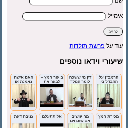
שם
אימייל
עוד על
פרשת תולדות
שיעורי וידאו נוספים
הרמב”ן על
דין מי ששכח
ביעור חמץ –
האם אישה
ההבדל בין
לומר המלך
לבער את
נאמנת או
אנשי סדום
הקדוש
היצר הרע
פסולה
לפילגש
בראש השנה
לעדות?
בגבעה
מכירת חמץ
מה עושים
אל תתעלם
גניבת דעת
אם שוכחים
לכבות את