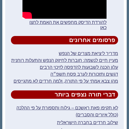
להורדת הדיסק מחפשים את האמת לחצו
כאן
פרסומים אחרונים
מדריך ליציאת מצרים של הנפש
מעיין חיים לנשמה: חוברות לחיזוק הנפש והתעלות רוחנית
עלון הכנה לשבועות להדפסה לזיכוי הרבים
דגשים ותזכורות לערב פסח תשפ״ה
מהו צבא אמתי על פי התורה, ולמה חרדים לא מתגייסים
דברי תורה נצפים ביותר
לא תקיפו פאת ראשכם – גילוח ותספורת על פי ההלכה
(כולל איורים והסברים)
שילוב חרדים בחברה הישראלית