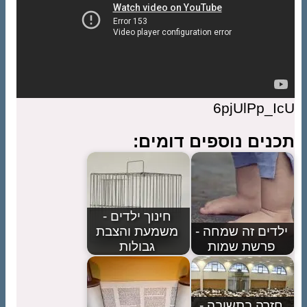
6pjUlPp_IcU
תכנים נוספים דומים:
חינוך ילדים -
ילדים זה שמחה -
משמעת והצבת
פרשת שמות
גבולות
חזרה בתשובה -