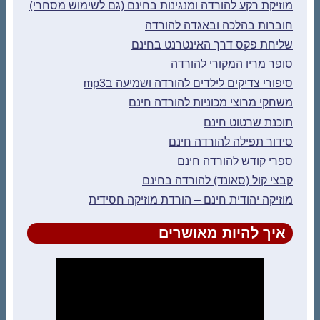
מוזיקת רקע להורדה ומנגינות בחינם (גם לשימוש מסחרי)
חוברות בהלכה ובאגדה להורדה
שליחת פקס דרך האינטרנט בחינם
סופר מריו המקורי להורדה
סיפורי צדיקים לילדים להורדה ושמיעה בmp3
משחקי מרוצי מכוניות להורדה חינם
תוכנת שרטוט חינם
סידור תפילה להורדה חינם
ספרי קודש להורדה חינם
קבצי קול (סאונד) להורדה בחינם
מוזיקה יהודית חינם – הורדת מוזיקה חסידית
איך להיות מאושרים