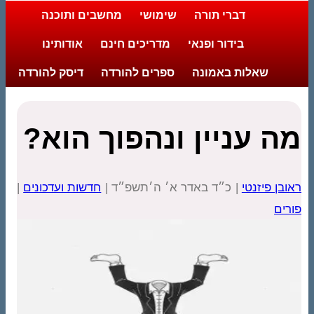
דברי תורה
שימושי
מחשבים ותוכנה
בידור ופנאי
מדריכים חינם
אודותינו
שאלות באמונה
ספרים להורדה
דיסק להורדה
מה עניין ונהפוך הוא?
ראובן פיזנטי
| כ״ד באדר א׳ ה׳תשפ״ד |
חדשות ועדכונים
|
פורים