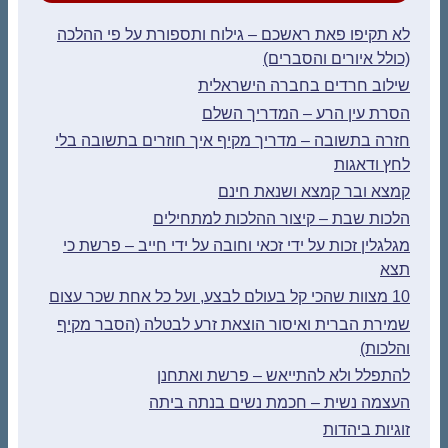
לא תקיפו פאת ראשכם – גילוח ותספורת על פי ההלכה
(כולל איורים והסברים)
שילוב חרדים בחברה הישראלית
הסרת עין הרע – המדריך השלם
חזרה בתשובה – מדריך מקיף איך חוזרים בתשובה בלי
לחץ ודאגות
קמצא ובר קמצא ושנאת חינם
הלכות שבת – קיצור ההלכות למתחילים
מגלגלין זכות על ידי זכאי וחובה על ידי חייב – פרשת כי
תצא
10 מצוות שהכי קל בעולם לבצע, ועל כל אחת שכר עצום
שמירת הברית ואיסור הוצאת זרע לבטלה (הסבר מקיף
והלכות)
להתפלל ולא להתייאש – פרשת ואתחנן
העצמה נשית – חכמת נשים בנתה ביתה
זוגיות ביהדות