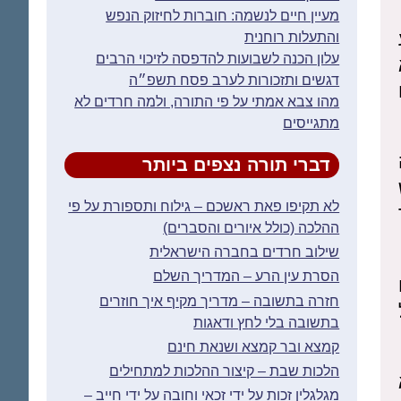
מעיין חיים לנשמה: חוברות לחיזוק הנפש
והתעלות רוחנית
עלון הכנה לשבועות להדפסה לזיכוי הרבים
דגשים ותזכורות לערב פסח תשפ״ה
מהו צבא אמתי על פי התורה, ולמה חרדים לא
מתגייסים
דברי תורה נצפים ביותר
לא תקיפו פאת ראשכם – גילוח ותספורת על פי
ההלכה (כולל איורים והסברים)
שילוב חרדים בחברה הישראלית
הסרת עין הרע – המדריך השלם
חזרה בתשובה – מדריך מקיף איך חוזרים
בתשובה בלי לחץ ודאגות
קמצא ובר קמצא ושנאת חינם
הלכות שבת – קיצור ההלכות למתחילים
מגלגלין זכות על ידי זכאי וחובה על ידי חייב –