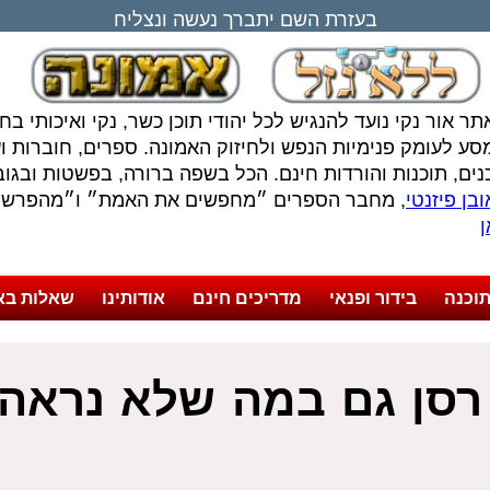
בעזרת השם יתברך נעשה ונצליח
תר אור נקי נועד להנגיש לכל יהודי תוכן כשר, נקי ואיכותי ב
סע לעומק פנימיות הנפש ולחיזוק האמונה. ספרים, חוברות ועל
נים, תוכנות והורדות חינם. הכל בשפה ברורה, בפשטות ובגובה
בן פיזנטי
, מחבר הספרים ״מחפשים את האמת״ ו״מהפרשה 
ן
וכנה
בידור ופנאי
מדריכים חינם
אודותינו
שאלות בא
רסן גם במה שלא נראה