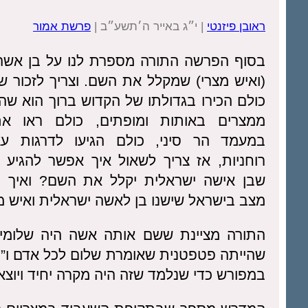
ראובן פיזנטי
| י״ג באייר ה׳תשע״ב |
פרשת אמור
בסוף הפרשה התורה מספרת לנו על בן אשה
(ואיש מצרי) שמקלל את השם. וצריך לזכור ש
כולם הכירו בגדולתו של הקדוש ברוך הוא שה
ממצרים באותות ומופתים, כולם ראו את
במעמד הר סיני, כולם הגיעו לדרגות ע
רוחניות, אז צריך לשאול איך אפשר להגיע 
שבן אישה ישראלית יקלל את השם? ואיך ב
מצב בישראל שישנו בן לאשה ישראלית ואיש מ
התורה מציינת ששם אותה אשה היה שלומית
שהייתה פטפטנית שאומרת שלום לכל אדם ו”ב
במפורש כדי שנלמד שזה היה מקרה יחיד ויוצא 