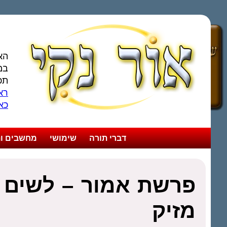
הא
במ
תכ
ראו
כא
דברי תורה
שימושי
מחשבים ות
פרשת אמור – לשים 
מזיק