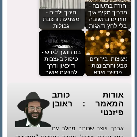
חזרה בתשובה -
מדריך מקיף איך
חינוך ילדים -
חוזרים בתשובה
משמעת והצבת
בלי לחץ ודאגות
גבולות
בנו חושך לגרש -
ניצוצות, בירורים,
טיפול בעצבות
טבע והתבוננות -
ודיכאון ודרך
פרשת וארא
להשגת אושר
אודות כותב
המאמר : ראובן
פיזנטי
אברך ויוצר שכותב מהלב עם