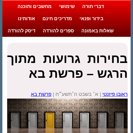
דברי תורה
שימושי
מחשבים ותוכנה
בידור ופנאי
מדריכים חינם
אודותינו
שאלות באמונה
ספרים להורדה
דיסק להורדה
בחירות גרועות מתוך
הרגש – פרשת בא
ראובן פיזנטי
| א׳ בשבט ה׳תשע״ח |
פרשת בא