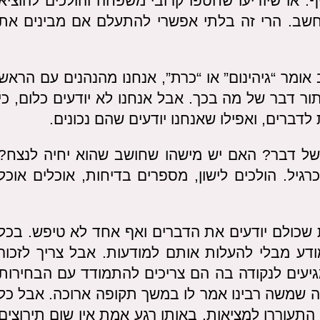
ף. או שיודיעו שחטפו קרובי משפחה והולכים להוציא
מחשב. הרי זה בלתי אפשרי להתעלם אם מבינים את
מר “גיהינום” או “כרת”, אנחנו מהנהנים עם הראש
ור דבר של מה בכך. אבל אנחנו לא יודעים כלום, כי
לדברים, ואפילו שאנחנו יודעים שהם נכונים.
 של דבר? האם יש מישהו שחושב שהוא יחיה לנצח?
גיל. הולכים לישון, מספרים בדיחות, אוכלים אוכל
שכולם יודעים את הדברים ואף אחד לא טיפש. בכל
ע מבלי להעלות אותם למודעות. אבל צריך לזכור
יעים לנקודה בה הם צריכים להתמודד עם הבחירות
 שמשה רבינו אמר לו במשך תקופה ארוכה. אבל כל
התעוררו למציאות. באותו רגע אמת אין שום תירוצים