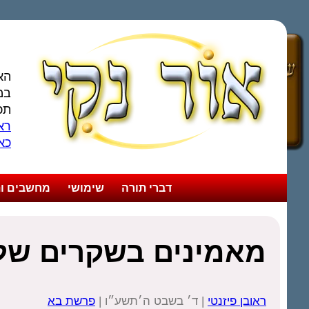
הא
במ
תכ
ראו
כא
דברי תורה
שימושי
מחשבים ות
מאמינים בשקרים של
ראובן פיזנטי
| ד׳ בשבט ה׳תשע״ו |
פרשת בא