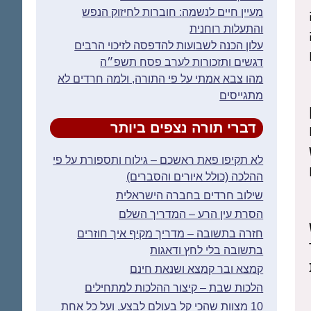
מעיין חיים לנשמה: חוברות לחיזוק הנפש
והתעלות רוחנית
עלון הכנה לשבועות להדפסה לזיכוי הרבים
דגשים ותזכורות לערב פסח תשפ״ה
מהו צבא אמתי על פי התורה, ולמה חרדים לא
מתגייסים
דברי תורה נצפים ביותר
לא תקיפו פאת ראשכם – גילוח ותספורת על פי
ההלכה (כולל איורים והסברים)
שילוב חרדים בחברה הישראלית
הסרת עין הרע – המדריך השלם
חזרה בתשובה – מדריך מקיף איך חוזרים
בתשובה בלי לחץ ודאגות
קמצא ובר קמצא ושנאת חינם
הלכות שבת – קיצור ההלכות למתחילים
10 מצוות שהכי קל בעולם לבצע, ועל כל אחת