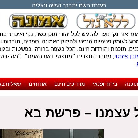
בעזרת השם יתברך נעשה ונצליח
תר אור נקי נועד להנגיש לכל יהודי תוכן כשר, נקי ואיכותי ב
סע לעומק פנימיות הנפש ולחיזוק האמונה. ספרים, חוברות ועל
נים, תוכנות והורדות חינם. הכל בשפה ברורה, בפשטות ובגובה
בן פיזנטי
, מחבר הספרים ״מחפשים את האמת״ ו״מהפרשה 
ן
וכנה
בידור ופנאי
מדריכים חינם
אודותינו
שאלות בא
 עצמנו – פרשת בא