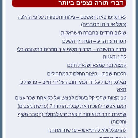
דברי תורה נצפים ביותר
לא תקיפו פאת ראשכם – גילוח ותספורת על פי ההלכה
(כולל איורים והסברים)
שילוב חרדים בחברה הישראלית
הסרת עין הרע – המדריך השלם
חזרה בתשובה – מדריך מקיף איך חוזרים בתשובה בלי
לחץ ודאגות
קמצא ובר קמצא ושנאת חינם
הלכות שבת – קיצור ההלכות למתחילים
מגלגלין זכות על ידי זכאי וחובה על ידי חייב – פרשת כי
תצא
10 מצוות שהכי קל בעולם לבצע, ועל כל אחת שכר עצום
האם אפשר להוכיח את קבלת התורה? (פרשת ניצבים)
שמירת הברית ואיסור הוצאת זרע לבטלה (הסבר מקיף
והלכות)
להתפלל ולא להתייאש – פרשת ואתחנן