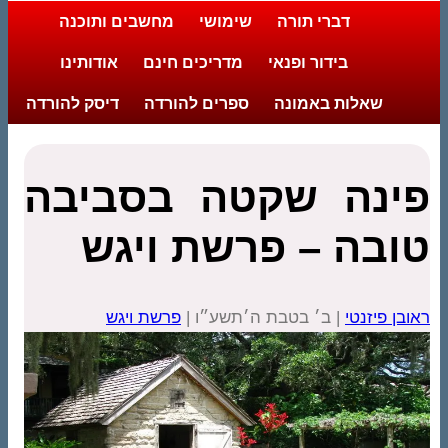
דברי תורה
שימושי
מחשבים ותוכנה
בידור ופנאי
מדריכים חינם
אודותינו
שאלות באמונה
ספרים להורדה
דיסק להורדה
פינה שקטה בסביבה
טובה – פרשת ויגש
ראובן פיזנטי
| ב׳ בטבת ה׳תשע״ו |
פרשת ויגש