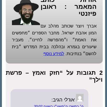
המאמר : ראובן
פיזנטי
אברך ויוצר שכותב מהלב עם
המון אהבת ישראל. מחבר הספרים ״מחפשים
את האמת״ ו״מהפרשה לחיינו״. מעביר
שיעורים בגמרא ובהלכה בבית המדרש ״בית
להשם״ בנתיבות.
למידע נוסף
2 תגובות על “חזק ואמץ – פרשת
וילך”
אורלי
הגיב:
ה׳ בתשרי ה׳תשע״ו בשעה 20:02