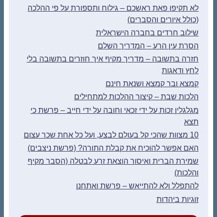
לא תקיפו פאת ראשכם – גילוח ותספורת על פי ההלכה
(כולל איורים והסברים)
שילוב חרדים בחברה הישראלית
הסרת עין הרע – המדריך השלם
חזרה בתשובה – מדריך מקיף איך חוזרים בתשובה בלי
לחץ ודאגות
קמצא ובר קמצא ושנאת חינם
הלכות שבת – קיצור ההלכות למתחילים
מגלגלין זכות על ידי זכאי וחובה על ידי חייב – פרשת כי
תצא
10 מצוות שהכי קל בעולם לבצע, ועל כל אחת שכר עצום
האם אפשר להוכיח את קבלת התורה? (פרשת ניצבים)
שמירת הברית ואיסור הוצאת זרע לבטלה (הסבר מקיף
והלכות)
להתפלל ולא להתייאש – פרשת ואתחנן
זוגיות ביהדות