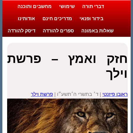
דברי תורה
שימושי
מחשבים ותוכנה
בידור ופנאי
מדריכים חינם
אודותינו
שאלות באמונה
ספרים להורדה
דיסק להורדה
חזק ואמץ – פרשת
וילך
ראובן פיזנטי
| ד׳ בתשרי ה׳תשע״ו |
פרשת וילך