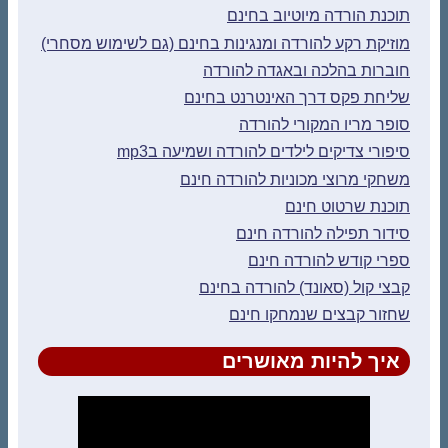
תוכנת הורדה מיוטיוב בחינם
מוזיקת רקע להורדה ומנגינות בחינם (גם לשימוש מסחרי)
חוברות בהלכה ובאגדה להורדה
שליחת פקס דרך האינטרנט בחינם
סופר מריו המקורי להורדה
סיפורי צדיקים לילדים להורדה ושמיעה בmp3
משחקי מרוצי מכוניות להורדה חינם
תוכנת שרטוט חינם
סידור תפילה להורדה חינם
ספרי קודש להורדה חינם
קבצי קול (סאונד) להורדה בחינם
שחזור קבצים שנמחקו חינם
איך להיות מאושרים