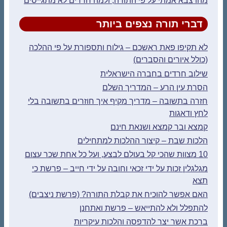
מהו צבא אמתי על פי התורה, ולמה חרדים לא מתגייסים
דברי תורה נצפים ביותר
לא תקיפו פאת ראשכם – גילוח ותספורת על פי ההלכה
(כולל איורים והסברים)
שילוב חרדים בחברה הישראלית
הסרת עין הרע – המדריך השלם
חזרה בתשובה – מדריך מקיף איך חוזרים בתשובה בלי
לחץ ודאגות
קמצא ובר קמצא ושנאת חינם
הלכות שבת – קיצור ההלכות למתחילים
10 מצוות שהכי קל בעולם לבצע, ועל כל אחת שכר עצום
מגלגלין זכות על ידי זכאי וחובה על ידי חייב – פרשת כי
תצא
האם אפשר להוכיח את קבלת התורה? (פרשת ניצבים)
להתפלל ולא להתייאש – פרשת ואתחנן
ברכת אשר יצר להדפסה והלכות עיקריות