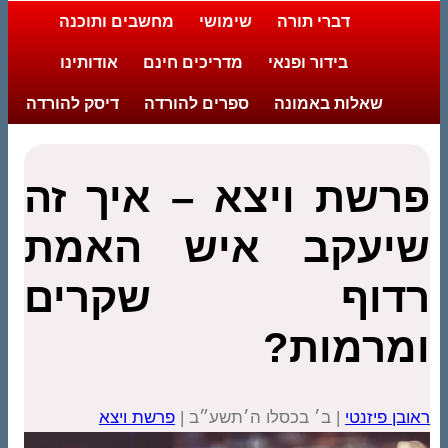
דברי תורה
שימושי
מחשבים ותוכנה
בידור ופנאי
מדריכים חינם
אודותינו
שאלות באמונה
ספרים להורדה
דיסק להורדה
פרשת ויצא – איך זה
שיעקב איש האמת
רדוף שקרים
ומרמות?
ראובן פיזנטי
| ב׳ בכסלו ה׳תשע״ב |
פרשת ויצא