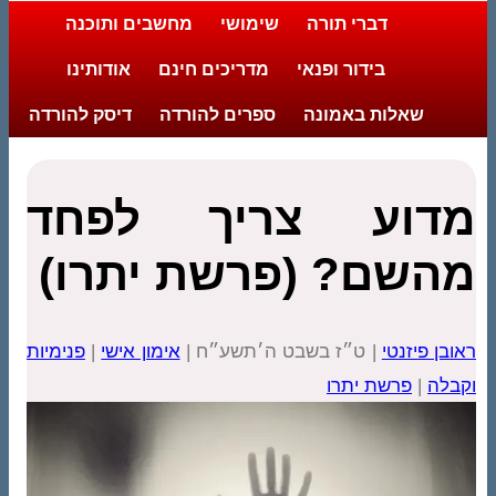
דברי תורה
שימושי
מחשבים ותוכנה
בידור ופנאי
מדריכים חינם
אודותינו
שאלות באמונה
ספרים להורדה
דיסק להורדה
מדוע צריך לפחד
מהשם? (פרשת יתרו)
ראובן פיזנטי
| ט״ז בשבט ה׳תשע״ח |
אימון אישי
|
פנימיות
וקבלה
|
פרשת יתרו