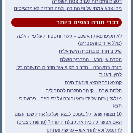
דגשים ותזכורות לערב פסח תשפ״ה
מהו צבא אמתי על פי התורה, ולמה חרדים לא מתגייסים
דברי תורה נצפים ביותר
לא תקיפו פאת ראשכם – גילוח ותספורת על פי ההלכה
(כולל איורים והסברים)
שילוב חרדים בחברה הישראלית
הסרת עין הרע – המדריך השלם
חזרה בתשובה – מדריך מקיף איך חוזרים בתשובה בלי
לחץ ודאגות
קמצא ובר קמצא ושנאת חינם
הלכות שבת – קיצור ההלכות למתחילים
מגלגלין זכות על ידי זכאי וחובה על ידי חייב – פרשת כי
תצא
10 מצוות שהכי קל בעולם לבצע, ועל כל אחת שכר עצום
האם אפשר להוכיח את קבלת התורה? (פרשת ניצבים)
להתפלל ולא להתייאש – פרשת ואתחנן