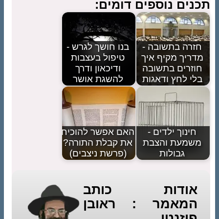
תכנים נוספים דומים:
חזרה בתשובה -
בנו חושך לגרש -
מדריך מקיף איך
טיפול בעצבות
חוזרים בתשובה
ודיכאון ודרך
בלי לחץ ודאגות
להשגת אושר
חינוך ילדים -
האם אפשר להוכיח
משמעת והצבת
את קבלת התורה?
גבולות
(פרשת ניצבים)
אודות כותב
המאמר : ראובן
פיזנטי