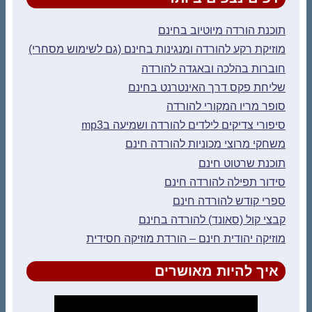
תוכנת הורדה מיוטיוב בחינם
מוזיקת רקע להורדה ומנגינות בחינם (גם לשימוש מסחרי)
חוברות בהלכה ובאגדה להורדה
שליחת פקס דרך האינטרנט בחינם
סופר מריו המקורי להורדה
סיפורי צדיקים לילדים להורדה ושמיעה בmp3
משחקי מרוצי מכוניות להורדה חינם
תוכנת שרטוט חינם
סידור תפילה להורדה חינם
ספרי קודש להורדה חינם
קבצי קול (סאונד) להורדה בחינם
מוזיקה יהודית חינם – הורדת מוזיקה חסידית
איך להיות מאושרים