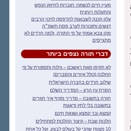
מעיין חיים לנשמה: חוברות לחיזוק הנפש
והתעלות רוחנית
עלון הכנה לשבועות להדפסה לזיכוי הרבים
דגשים ותזכורות לערב פסח תשפ״ה
מהו צבא אמתי על פי התורה, ולמה חרדים לא
מתגייסים
דברי תורה נצפים ביותר
לא תקיפו פאת ראשכם – גילוח ותספורת על פי
ההלכה (כולל איורים והסברים)
שילוב חרדים בחברה הישראלית
הסרת עין הרע – המדריך השלם
חזרה בתשובה – מדריך מקיף איך חוזרים
בתשובה בלי לחץ ודאגות
קמצא ובר קמצא ושנאת חינם
הלכות שבת – קיצור ההלכות למתחילים
10 מצוות שהכי קל בעולם לבצע, ועל כל אחת