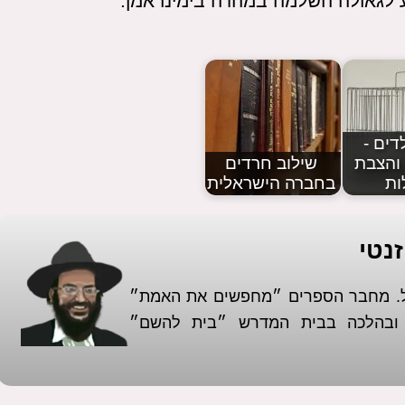
ע לגאולה השלמה במהרה בימינו אמן.
דים -
והצבת
שילוב חרדים
ות
בחברה הישראלית
נטי
אל. מחבר הספרים ״מחפשים את האמת״
א ובהלכה בבית המדרש ״בית להשם״