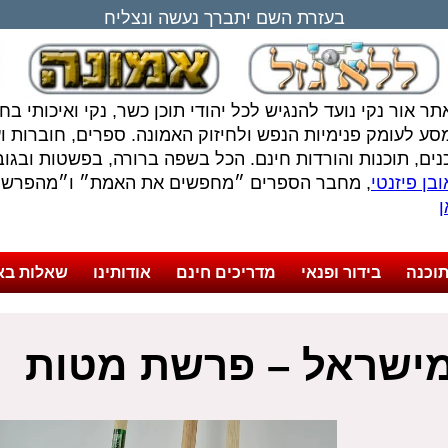
בעזרת השם יתברך נעשה ונצליח
תר אור נקי נועד להנגיש לכל יהודי תוכן כשר, נקי ואיכותי ב
סע לעומק פנימיות הנפש ולחיזוק האמונה. ספרים, חוברות ועל
נים, תוכנות והורדות חינם. הכל בשפה ברורה, בפשטות ובגובה
בן פיזנטי
, מחבר הספרים ״מחפשים את האמת״ ו״מהפרשה 
ן
וכנה
בידור ופנאי
מדריכים חינם
אודותינו
שאלות בא
מישראל – פרשת מטות