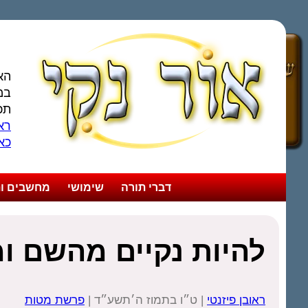
הא
במ
תכ
ראו
כא
דברי תורה
שימושי
מחשבים ות
להיות נקיים מהשם ו
ראובן פיזנטי
| ט״ו בתמוז ה׳תשע״ד |
פרשת מטות