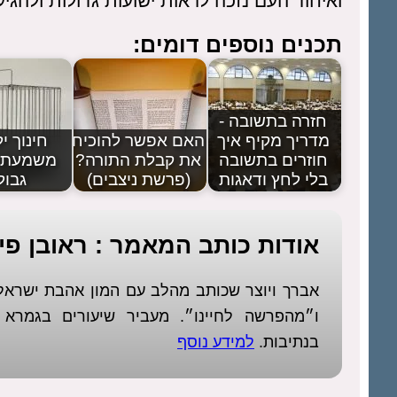
ואיחוד העם נזכה לראות ישועות גדולות ולהגי
תכנים נוספים דומים:
חזרה בתשובה -
מדריך מקיף איך
האם אפשר להוכיח
חינוך יל
חוזרים בתשובה
את קבלת התורה?
משמעת 
בלי לחץ ודאגות
(פרשת ניצבים)
גבול
אודות כותב המאמר : ראובן פיז
אברך ויוצר שכותב מהלב עם המון אהבת ישר
ו״מהפרשה לחיינו״. מעביר שיעורים בגמר
בנתיבות.
למידע נוסף