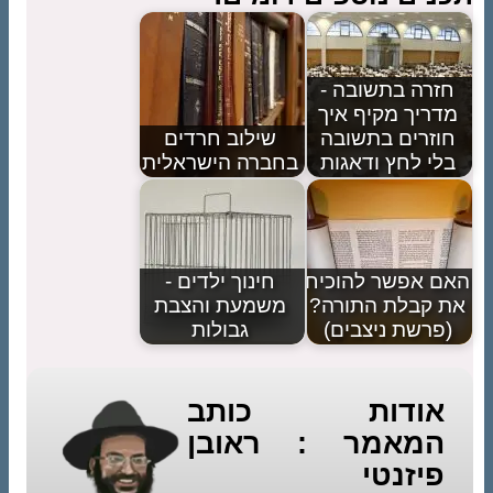
חזרה בתשובה -
מדריך מקיף איך
חוזרים בתשובה
שילוב חרדים
בלי לחץ ודאגות
בחברה הישראלית
האם אפשר להוכיח
חינוך ילדים -
את קבלת התורה?
משמעת והצבת
(פרשת ניצבים)
גבולות
אודות כותב
המאמר : ראובן
פיזנטי