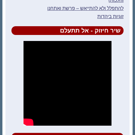
והלכות)
להתפלל ולא להתייאש – פרשת ואתחנן
זוגיות ביהדות
שיר חיזוק - אל תתעלם