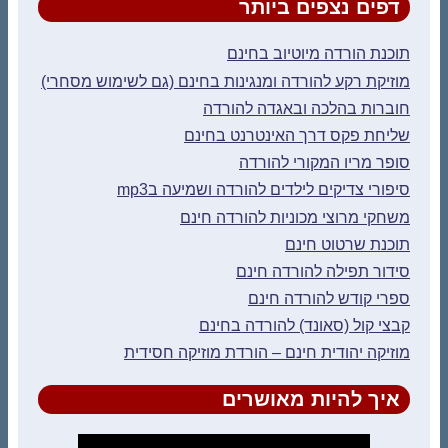
דפים נצפים ביותר
תוכנת הורדה מיוטיוב בחינם
מוזיקת רקע להורדה ומנגינות בחינם (גם לשימוש מסחרי)
חוברות בהלכה ובאגדה להורדה
שליחת פקס דרך האינטרנט בחינם
סופר מריו המקורי להורדה
סיפורי צדיקים לילדים להורדה ושמיעה בmp3
משחקי מרוצי מכוניות להורדה חינם
תוכנת שרטוט חינם
סידור תפילה להורדה חינם
ספרי קודש להורדה חינם
קבצי קול (סאונד) להורדה בחינם
מוזיקה יהודית חינם – הורדת מוזיקה חסידית
איך להיות מאושרים