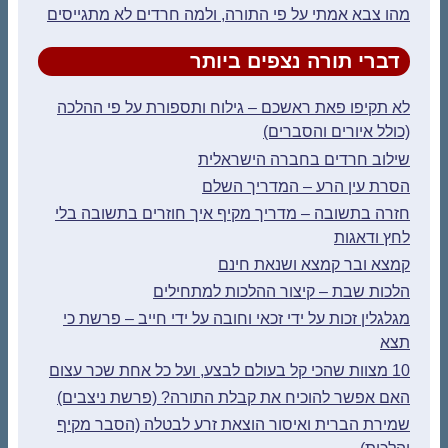
מהו צבא אמתי על פי התורה, ולמה חרדים לא מתגייסים
דברי תורה נצפים ביותר
לא תקיפו פאת ראשכם – גילוח ותספורת על פי ההלכה
(כולל איורים והסברים)
שילוב חרדים בחברה הישראלית
הסרת עין הרע – המדריך השלם
חזרה בתשובה – מדריך מקיף איך חוזרים בתשובה בלי
לחץ ודאגות
קמצא ובר קמצא ושנאת חינם
הלכות שבת – קיצור ההלכות למתחילים
מגלגלין זכות על ידי זכאי וחובה על ידי חייב – פרשת כי
תצא
10 מצוות שהכי קל בעולם לבצע, ועל כל אחת שכר עצום
האם אפשר להוכיח את קבלת התורה? (פרשת ניצבים)
שמירת הברית ואיסור הוצאת זרע לבטלה (הסבר מקיף