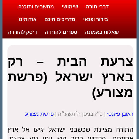
דברי תורה
שימושי
מחשבים ותוכנה
בידור ופנאי
מדריכים חינם
אודותינו
שאלות באמונה
ספרים להורדה
דיסק להורדה
צרעת הבית – רק
בארץ ישראל (פרשת
מצורע)
ראובן פיזנטי
| כ״ז בניסן ה׳תשע״ה |
פרשת מצורע
התורה מציינת שכשבני ישראל יגיעו אל ארץ
אחוזתם, הקדוש ברוך הוא ייתן נגע צרעת.