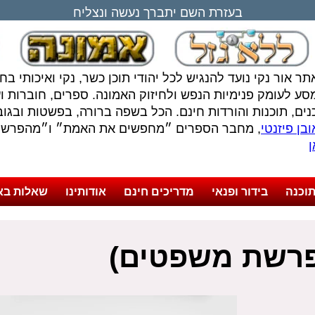
בעזרת השם יתברך נעשה ונצליח
תר אור נקי נועד להנגיש לכל יהודי תוכן כשר, נקי ואיכותי ב
סע לעומק פנימיות הנפש ולחיזוק האמונה. ספרים, חוברות ועל
נים, תוכנות והורדות חינם. הכל בשפה ברורה, בפשטות ובגובה
בן פיזנטי
, מחבר הספרים ״מחפשים את האמת״ ו״מהפרשה 
ן
וכנה
בידור ופנאי
מדריכים חינם
אודותינו
שאלות בא
פרשת משפטים)