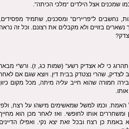
כמו שמכנים אצל הילדים “מלכי הכיתה”.
ת, נחשבים ל”פריירים” ומסכנים, שתמיד מפסידים,
 נשארים בזויים ולא מקבלים את רצונם. וכל זה נראה
צדק?
הרוג כי לא אצדיק רשע” (שמות כג, ז). ורש”י מבאר
 לצדיק, שהרי נצטדק בבית דין. ויוצא שגם אם לאחר
ירה חמורה שהוא חייב עליה מיתה, מכל מקום כיוון
אותו.
 האמת. וכמו למשל שמאשימים מישהו על רצח, ולפי
 ומשחררים אותו לחופשי. ואז לאחר מכן הוא מחייך
באמת כן רצח ובכל זאת יצא נקי. ואפילו הדיינים