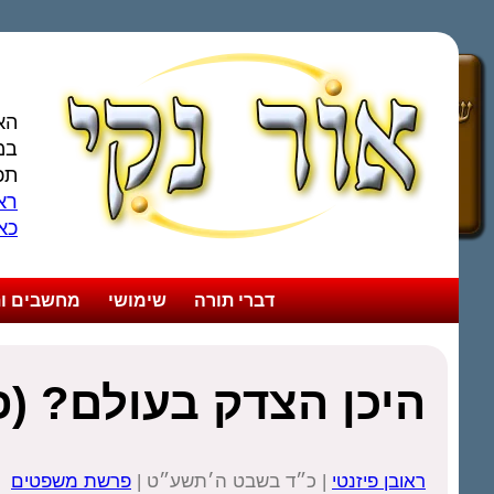
הא
במ
תכ
ראו
כא
דברי תורה
שימושי
מחשבים ות
היכן הצדק בעולם? (
ראובן פיזנטי
| כ״ד בשבט ה׳תשע״ט |
פרשת משפטים