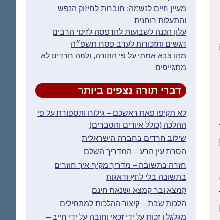
מעיין חיים לנשמה: חוברות לחיזוק הנפש
והתעלות רוחנית
עלון הכנה לשבועות להדפסה לזיכוי הרבים
דגשים ותזכורות לערב פסח תשפ״ה
מהו צבא אמתי על פי התורה, ולמה חרדים לא
מתגייסים
דברי תורה נצפים ביותר
לא תקיפו פאת ראשכם – גילוח ותספורת על פי
ההלכה (כולל איורים והסברים)
שילוב חרדים בחברה הישראלית
הסרת עין הרע – המדריך השלם
חזרה בתשובה – מדריך מקיף איך חוזרים
בתשובה בלי לחץ ודאגות
קמצא ובר קמצא ושנאת חינם
הלכות שבת – קיצור ההלכות למתחילים
מגלגלין זכות על ידי זכאי וחובה על ידי חייב –