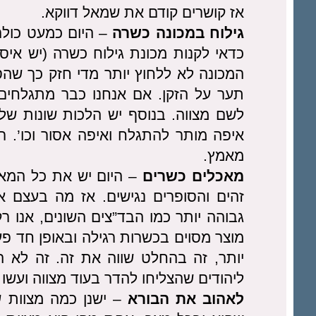
אז קושרים קודם את שמאל דווקא.
גילוח במכונה כשרה
– היום כמעט כולם 
כדאי לקנות מכונת גילוח כשרה (יש איס
המכונה לא ללחוץ יותר מדי חזק כך שהס
תער על הזקן. אם אנחנו כבר מתגלחים ע
לשם מצווה. בנוסף יש הלכות שונות של
איפה מותר להתגלח ואיפה אסור וכו’. ר
מאמץ.
מאכלים כשרים
– היום יש את כל המאכ
זהים והסופרים נגישים. אז מה בעצם 
גבוהה יותר כמו הבד”צים השונים, אנו רק
מוצר מסוים בכשרות רגילה ובאופן חד פ
יותר, זה בהחלט שווה את זה. זה לא הו
ליהודים שהצליחו להדר בעוד מצווה ועשו 
לאהוב את הבורא
– ישנן כמה מצוות ש