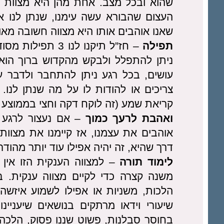
שהוא ובכל מצב. אחת מהן היא מצוות 
העצום שהבורא עשה עימנו, שנתן לנו 
שאנו אוהבים אותו היא מצווה חשובה מאו
תפילה
– חז”ל תיקנו לנו
ניתן להתפלל ולבקש מהקדוש ברוך הוא ב
עושים, בכל רגע ניתן להתחבר ולדבר 
צריכים או להודות לו על מה שנתן לנו
קריאת שמע (זה לוקח דקה וחצי בממוצע ב
ואהבת לרעך כמוך
– אם נעצור לרגע 
אוהבים את עצמנו, אז קיימנו את מצוות
דרך שהיא, זה יהיה אפילו עוד יותר מהודר
לימוד תורה
– למצווה הענקית הזו אין 
משנה קצרה כדי לקיים מצווה ענקית. בכ
הלכות, משניות או אפילו לשמוע איזש
שיעורי וידאו מרתקים בנושאים שיעני
בחוסר סבלנות, פשוט שננו פסוק, הלכה