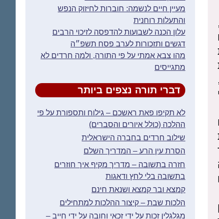
מעיין חיים לנשמה: חוברות לחיזוק הנפש
והתעלות רוחנית
עלון הכנה לשבועות להדפסה לזיכוי הרבים
דגשים ותזכורות לערב פסח תשפ״ה
מהו צבא אמתי על פי התורה, ולמה חרדים לא
מתגייסים
דברי תורה נצפים ביותר
לא תקיפו פאת ראשכם – גילוח ותספורת על פי
ההלכה (כולל איורים והסברים)
שילוב חרדים בחברה הישראלית
הסרת עין הרע – המדריך השלם
חזרה בתשובה – מדריך מקיף איך חוזרים
בתשובה בלי לחץ ודאגות
קמצא ובר קמצא ושנאת חינם
הלכות שבת – קיצור ההלכות למתחילים
מגלגלין זכות על ידי זכאי וחובה על ידי חייב –