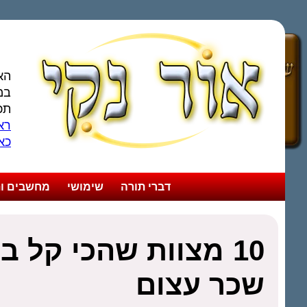
הא
במ
תכ
ראו
כא
דברי תורה
שימושי
מחשבים ות
10 מצוות שהכי קל 
שכר עצום