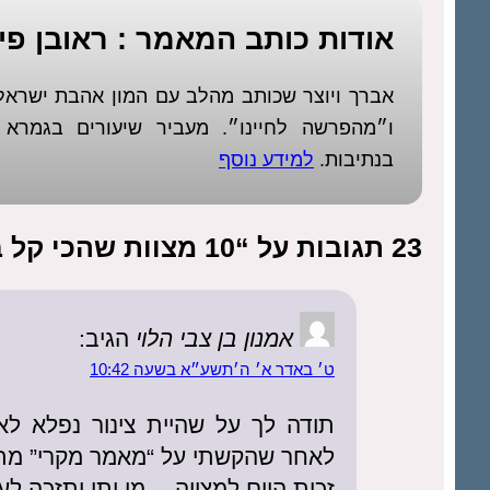
אודות כותב המאמר : ראובן פיז
אברך ויוצר שכותב מהלב עם המון אהבת ישר
ו״מהפרשה לחיינו״. מעביר שיעורים בגמר
בנתיבות.
למידע נוסף
23 תגובות על “10 מצוות שהכי קל בעולם לבצע, ועל כל אחת שכר עצום”
אמנון בן צבי הלוי
הגיב:
ט׳ באדר א׳ ה׳תשע״א בשעה 10:42
תודה לך על שהיית צינור נפלא לא
לאחר שהקשתי על “מאמר מקרי” מת
זכית היום למצווה… מי יתן ותזכה לע