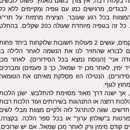
ה בקלות רבה, אין צורך בשום מאמץ. פשוט לובשים
גדים, מרגישים כמו עם גופיה ומקיימים ללא כל
מצוות בכל רגע שעובר. הציצית מרמזת על תרי”ג
המצוות ויש לה סגולות רבות להתחזקות. כל זה בגופיה מיוחדת שעולה כ20 שקלים. בהחל
– בכל בוקר כשקמים, עושים 2 פעולות חשובות שלוקחות ביחד פחות
ים לבורא שהחזיר לנו את הנשמה לאחר הלילה בו
 אני” (הנוסח נמצא בכל הסידורים). לאחר מכן
נוטלים ידיים 3 פעמים בכל יד לסירוגין (יד ימין, לאחר מכן יד שמאל, כך 3 פעמים) ומברכי
בסידורים). הנטילה הזו מסלקת מאיתנו את הטומאה
חוץ לגוף.
, אך ישנה דרך מאוד מסוימת להתלבש. ישנן הלכות
הלכות רחצה או התנהגות בשירותים ועוד הלכות רבות
חדשים. שווה להתרגל לזה ולקיים מצוות מבלי לשים
ורטות ב”שולחן ערוך” או בכל ספר הלכה. בקצרה,
ם קודם מימין ורק לאחר מכן שמאל. אם יש שרוכים,