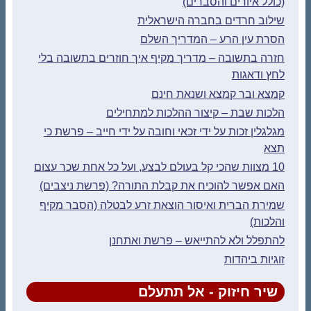
(כולל איורים והסברים)
שילוב חרדים בחברה הישראלית
הסרת עין הרע – המדריך השלם
חזרה בתשובה – מדריך מקיף איך חוזרים בתשובה בלי
לחץ ודאגות
קמצא ובר קמצא ושנאת חינם
הלכות שבת – קיצור ההלכות למתחילים
מגלגלין זכות על ידי זכאי וחובה על ידי חייב – פרשת כי
תצא
10 מצוות שהכי קל בעולם לבצע, ועל כל אחת שכר עצום
האם אפשר להוכיח את קבלת התורה? (פרשת ניצבים)
שמירת הברית ואיסור הוצאת זרע לבטלה (הסבר מקיף
והלכות)
להתפלל ולא להתייאש – פרשת ואתחנן
זוגיות ביהדות
שיר חיזוק - אל תתעלם