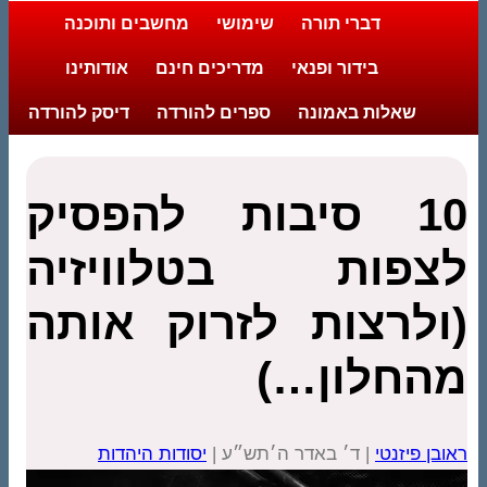
דברי תורה
שימושי
מחשבים ותוכנה
בידור ופנאי
מדריכים חינם
אודותינו
שאלות באמונה
ספרים להורדה
דיסק להורדה
10 סיבות להפסיק
לצפות בטלוויזיה
(ולרצות לזרוק אותה
מהחלון…)
ראובן פיזנטי
| ד׳ באדר ה׳תש״ע |
יסודות היהדות