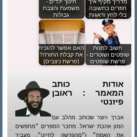
מדריך מקיף איך
חינוך ילדים -
חוזרים בתשובה
משמעת והצבת
בלי לחץ ודאגות
גבולות
חשוב למנות
האם אפשר להוכיח
שופטים ושוטרים -
את קבלת התורה?
פרשת שופטים
(פרשת ניצבים)
אודות כותב
המאמר : ראובן
פיזנטי
אברך ויוצר שכותב מהלב עם
המון אהבת ישראל. מחבר הספרים ״מחפשים
את האמת״ ו״מהפרשה לחיינו״. מעביר